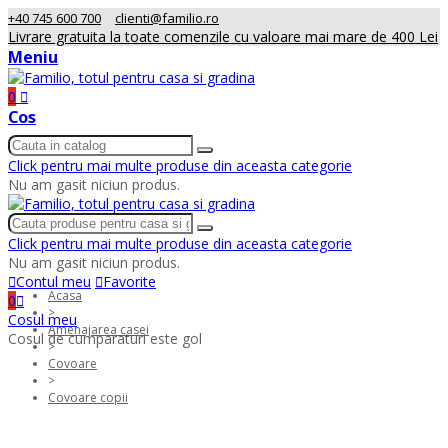
+40 745 600 700
clienti@familio.ro
Livrare gratuita la toate comenzile cu valoare mai mare de 400 Lei
Meniu
0
Cos
Click pentru mai multe produse din aceasta categorie
Nu am gasit niciun produs.
Click pentru mai multe produse din aceasta categorie
Nu am gasit niciun produs.
Contul meu
Favorite
Acasa
0
>
Cosul meu
Amenajarea casei
Cosul de cumparaturi este gol
>
Covoare
>
Covoare copii