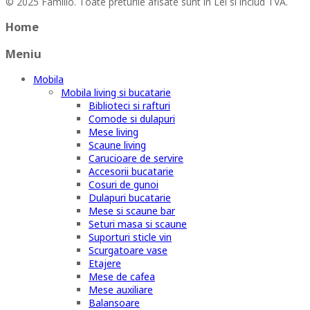
© 2025 Familio. Toate preturile afisate sunt in Lei si includ TVA.
Home
Meniu
Mobila
Mobila living si bucatarie
Biblioteci si rafturi
Comode si dulapuri
Mese living
Scaune living
Carucioare de servire
Accesorii bucatarie
Cosuri de gunoi
Dulapuri bucatarie
Mese si scaune bar
Seturi masa si scaune
Suporturi sticle vin
Scurgatoare vase
Etajere
Mese de cafea
Mese auxiliare
Balansoare