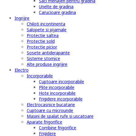
Saci menajeri pentru gradina
Unelte de gradina
Carucioare gradina
Ingrijire
Chiloti incontinenta
Salopete si pijamale
Protectie saltea
Protectie sold
Protectie picior
Sosete antiderapante
Sisteme stomice
Alte produse ingrijire
Electro
Incorporabile
Cuptoare incorporabile
Plite incorporabile
Hote incorporabile
Frigidere incorporabile
Electrocasnice bucatarie
Cuptoare cu microunde
Masini de spalat rufe si uscatoare
Aparate frigorifice
Combine frigorifice
Frigidere