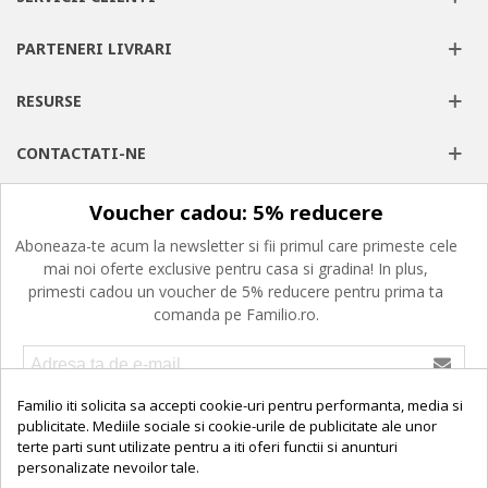
PARTENERI LIVRARI
RESURSE
CONTACTATI-NE
Voucher cadou: 5% reducere
Aboneaza-te acum la newsletter si fii primul care primeste cele
mai noi oferte exclusive pentru casa si gradina! In plus,
primesti cadou un voucher de 5% reducere pentru prima ta
comanda pe Familio.ro.
Confirm ca am peste 16 ani, am citit, am inteles si imi exprim
Familio iti solicita sa accepti cookie-uri pentru performanta, media si
consimtamantul privind prelucrarea datelor cu caracter personal,
publicitate. Mediile sociale si cookie-urile de publicitate ale unor
politica de cookies si termenii si conditiile de utilizare.
terte parti sunt utilizate pentru a iti oferi functii si anunturi
personalizate nevoilor tale.