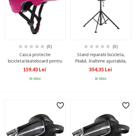
(0)
(0)
Casca protectie
Stand reparatii bicicleta,
bicicleta/skateboard pentru
Pliabil, Inaltime ajustabila,
copii, marime S, Atlantic Rift,
Pana la 30 kg
159,43 Lei
354,35 Lei
Mov
in stoc
in stoc