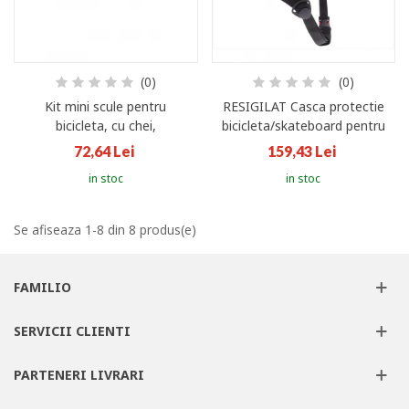
(0)
(0)
Kit mini scule pentru
RESIGILAT Casca protectie
bicicleta, cu chei,
bicicleta/skateboard pentru
surubelnite, inbus, leviere
copii, marime S, Atlantic Rift,
72,64 Lei
159,43 Lei
pentru cauciucuri
Portocaliu
in stoc
in stoc
Se afiseaza 1-8 din 8 produs(e)
FAMILIO
SERVICII CLIENTI
PARTENERI LIVRARI