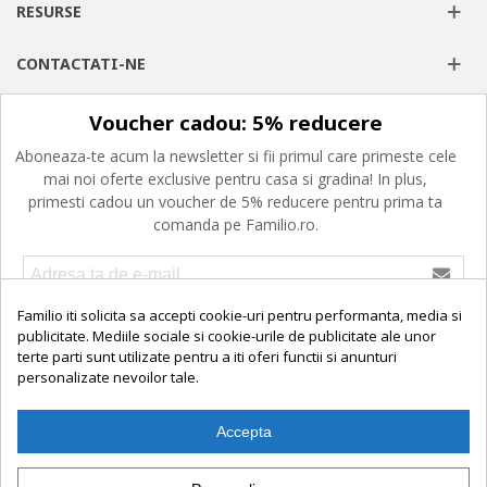
RESURSE
CONTACTATI-NE
Voucher cadou: 5% reducere
Aboneaza-te acum la newsletter si fii primul care primeste cele
mai noi oferte exclusive pentru casa si gradina! In plus,
primesti cadou un voucher de 5% reducere pentru prima ta
comanda pe Familio.ro.
Confirm ca am peste 16 ani, am citit, am inteles si imi exprim
Familio iti solicita sa accepti cookie-uri pentru performanta, media si
consimtamantul privind prelucrarea datelor cu caracter personal,
publicitate. Mediile sociale si cookie-urile de publicitate ale unor
politica de cookies si termenii si conditiile de utilizare.
terte parti sunt utilizate pentru a iti oferi functii si anunturi
personalizate nevoilor tale.
Accepta
© 2025 Familio. Toate preturile afisate sunt in Lei si includ TVA.