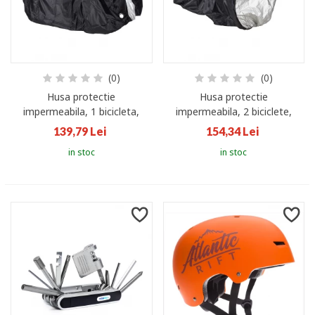
(0)
(0)
Husa protectie
Husa protectie
impermeabila, 1 bicicleta,
impermeabila, 2 biciclete,
Negru/Argintiu
Negru/Argintiu
139,79 Lei
154,34 Lei
in stoc
in stoc