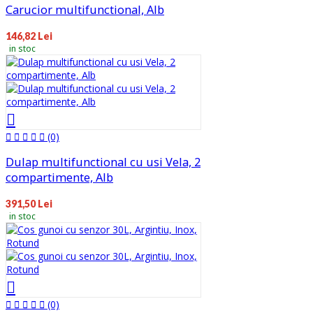
Carucior multifunctional, Alb
146,82 Lei
in stoc
(0)
Dulap multifunctional cu usi Vela, 2
compartimente, Alb
391,50 Lei
in stoc
(0)