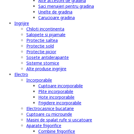
Alte accesorii de gradina
Saci menajeri pentru gradina
Unelte de gradina
Carucioare gradina
Ingrijire
Chiloti incontinenta
Salopete si pijamale
Protectie saltea
Protectie sold
Protectie picior
Sosete antiderapante
Sisteme stomice
Alte produse ingrijire
Electro
Incorporabile
Cuptoare incorporabile
Plite incorporabile
Hote incorporabile
Frigidere incorporabile
Electrocasnice bucatarie
Cuptoare cu microunde
Masini de spalat rufe si uscatoare
Aparate frigorifice
Combine frigorifice