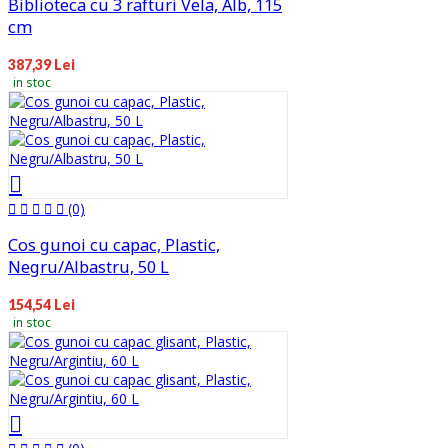
Biblioteca cu 3 rafturi Vela, Alb, 115
cm
387,39 Lei
in stoc
(0)
Cos gunoi cu capac, Plastic,
Negru/Albastru, 50 L
154,54 Lei
in stoc