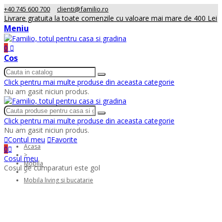
+40 745 600 700
clienti@familio.ro
Livrare gratuita la toate comenzile cu valoare mai mare de 400 Lei
Meniu
0
Cos
Click pentru mai multe produse din aceasta categorie
Nu am gasit niciun produs.
Click pentru mai multe produse din aceasta categorie
Nu am gasit niciun produs.
Contul meu
Favorite
Acasa
0
>
Cosul meu
Mobila
Cosul de cumparaturi este gol
>
Mobila living si bucatarie