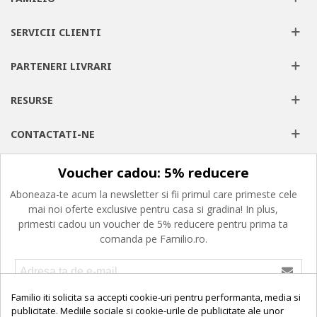
SERVICII CLIENTI
PARTENERI LIVRARI
RESURSE
CONTACTATI-NE
Voucher cadou: 5% reducere
Aboneaza-te acum la newsletter si fii primul care primeste cele
mai noi oferte exclusive pentru casa si gradina! In plus,
primesti cadou un voucher de 5% reducere pentru prima ta
comanda pe Familio.ro.
Familio iti solicita sa accepti cookie-uri pentru performanta, media si
Confirm ca am peste 16 ani, am citit, am inteles si imi exprim
consimtamantul privind prelucrarea datelor cu caracter personal,
publicitate. Mediile sociale si cookie-urile de publicitate ale unor