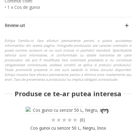
Continut colet:
• 1 x Cos de gunoi
Review-uri
Echipa Familio.ro face eforturi permanente pentru a pastra acuratetea
informatiilor din acesta pagina. Fotografia produsului are caracter orientativ si
poate contine accesorii ce nu sunt incluse in pachetul standard. Specificatiile
tehnice sunt informative, in conformitate cu datele transmise de catre
producator; ele pot fi modificate fara instiintare prealabila si nu constituie
obligativitate contractuala, aceleasi conditii se aplica si pretului produsului.
Toate promotiile prezente in site sunt valabile in limita stocului disponibil.
Echipa noastra face eforturi permanente pentru a elimina orice inadvertente sau
erori. Tara de provenienta a produsului nu implica obligatii contractuale.
Produse ce te-ar putea interesa
(0)
Cos gunoi cu senzor 50 L, Negru, Inox