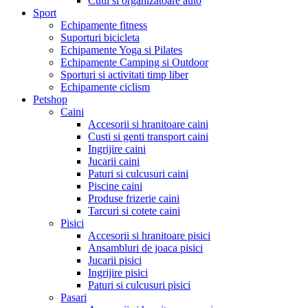
Cutii si organizatoare auto
Sport
Echipamente fitness
Suporturi bicicleta
Echipamente Yoga si Pilates
Echipamente Camping si Outdoor
Sporturi si activitati timp liber
Echipamente ciclism
Petshop
Caini
Accesorii si hranitoare caini
Custi si genti transport caini
Ingrijire caini
Jucarii caini
Paturi si culcusuri caini
Piscine caini
Produse frizerie caini
Tarcuri si cotete caini
Pisici
Accesorii si hranitoare pisici
Ansambluri de joaca pisici
Jucarii pisici
Ingrijire pisici
Paturi si culcusuri pisici
Pasari