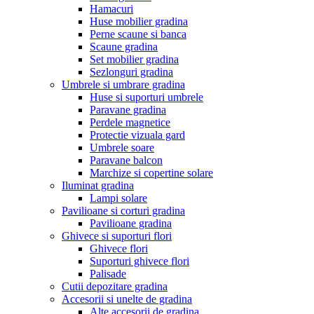
Hamacuri
Huse mobilier gradina
Perne scaune si banca
Scaune gradina
Set mobilier gradina
Sezlonguri gradina
Umbrele si umbrare gradina
Huse si suporturi umbrele
Paravane gradina
Perdele magnetice
Protectie vizuala gard
Umbrele soare
Paravane balcon
Marchize si copertine solare
Iluminat gradina
Lampi solare
Pavilioane si corturi gradina
Pavilioane gradina
Ghivece si suporturi flori
Ghivece flori
Suporturi ghivece flori
Palisade
Cutii depozitare gradina
Accesorii si unelte de gradina
Alte accesorii de gradina