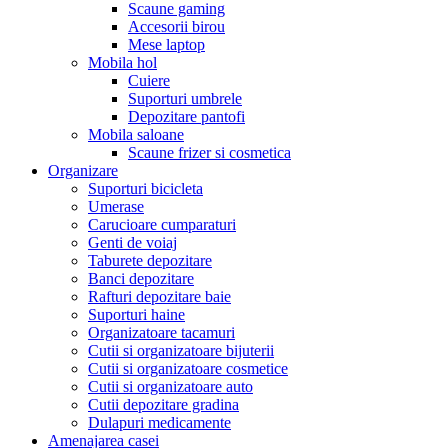
Scaune gaming
Accesorii birou
Mese laptop
Mobila hol
Cuiere
Suporturi umbrele
Depozitare pantofi
Mobila saloane
Scaune frizer si cosmetica
Organizare
Suporturi bicicleta
Umerase
Carucioare cumparaturi
Genti de voiaj
Taburete depozitare
Banci depozitare
Rafturi depozitare baie
Suporturi haine
Organizatoare tacamuri
Cutii si organizatoare bijuterii
Cutii si organizatoare cosmetice
Cutii si organizatoare auto
Cutii depozitare gradina
Dulapuri medicamente
Amenajarea casei