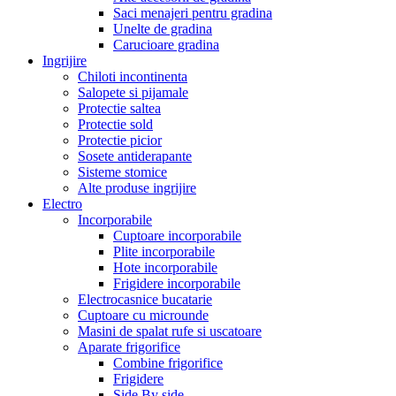
Saci menajeri pentru gradina
Unelte de gradina
Carucioare gradina
Ingrijire
Chiloti incontinenta
Salopete si pijamale
Protectie saltea
Protectie sold
Protectie picior
Sosete antiderapante
Sisteme stomice
Alte produse ingrijire
Electro
Incorporabile
Cuptoare incorporabile
Plite incorporabile
Hote incorporabile
Frigidere incorporabile
Electrocasnice bucatarie
Cuptoare cu microunde
Masini de spalat rufe si uscatoare
Aparate frigorifice
Combine frigorifice
Frigidere
Side By side