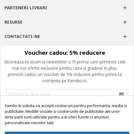
PARTENERI LIVRARI
RESURSE
CONTACTATI-NE
Voucher cadou: 5% reducere
Aboneaza-te acum la newsletter si fii primul care primeste cele
mai noi oferte exclusive pentru casa si gradina! In plus,
primesti cadou un voucher de 5% reducere pentru prima ta
comanda pe Familio.ro.
Confirm ca am peste 16 ani, am citit, am inteles si imi exprim
Familio iti solicita sa accepti cookie-uri pentru performanta, media si
consimtamantul privind prelucrarea datelor cu caracter personal,
publicitate. Mediile sociale si cookie-urile de publicitate ale unor
politica de cookies si termenii si conditiile de utilizare.
terte parti sunt utilizate pentru a iti oferi functii si anunturi
personalizate nevoilor tale.