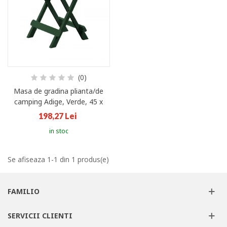
(0)
Masa de gradina plianta/de
camping Adige, Verde, 45 x
43 x 50 cm
198,27 Lei
in stoc
Se afiseaza 1-1 din 1 produs(e)
FAMILIO
SERVICII CLIENTI