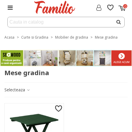
0
Acasa
>
Curte si Gradina
>
Mobilier de gradina
>
Mese gradina
Mese gradina
Selecteaza