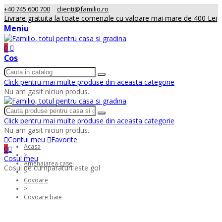
+40 745 600 700
clienti@familio.ro
Livrare gratuita la toate comenzile cu valoare mai mare de 400 Lei
Meniu
0
Cos
Click pentru mai multe produse din aceasta categorie
Nu am gasit niciun produs.
Click pentru mai multe produse din aceasta categorie
Nu am gasit niciun produs.
Contul meu
Favorite
Acasa
0
>
Cosul meu
Amenajarea casei
Cosul de cumparaturi este gol
>
Covoare
>
Covoare baie