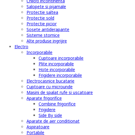
Chiloti incontinenta
Salopete si pijamale
Protectie saltea
Protectie sold
Protectie picior
Sosete antiderapante
Sisteme stomice
Alte produse ingrijire
Electro
Incorporabile
Cuptoare incorporabile
Plite incorporabile
Hote incorporabile
Frigidere incorporabile
Electrocasnice bucatarie
Cuptoare cu microunde
Masini de spalat rufe si uscatoare
Aparate frigorifice
Combine frigorifice
Frigidere
Side By side
Aparate de aer conditionat
Aspiratoare
Portabile