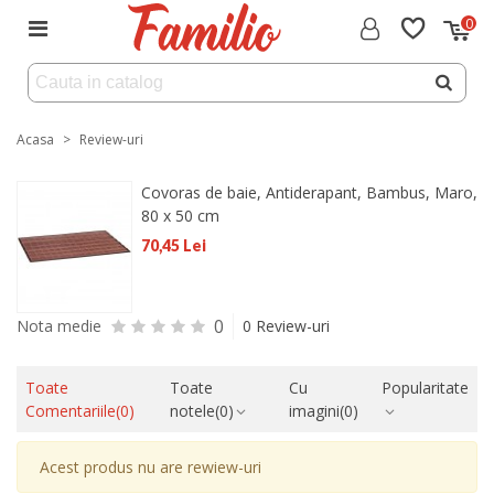
0
Acasa
>
Review-uri
Covoras de baie, Antiderapant, Bambus, Maro,
80 x 50 cm
70,45 Lei
0
Nota medie
0 Review-uri
Toate
Toate
Cu
Popularitate
Comentariile
(0)
notele
(0)
imagini
(0)
Acest produs nu are rewiew-uri