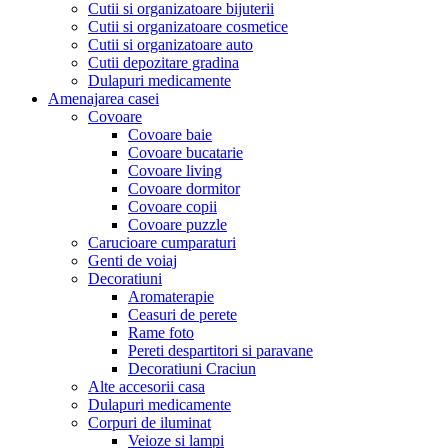
Cutii si organizatoare bijuterii
Cutii si organizatoare cosmetice
Cutii si organizatoare auto
Cutii depozitare gradina
Dulapuri medicamente
Amenajarea casei
Covoare
Covoare baie
Covoare bucatarie
Covoare living
Covoare dormitor
Covoare copii
Covoare puzzle
Carucioare cumparaturi
Genti de voiaj
Decoratiuni
Aromaterapie
Ceasuri de perete
Rame foto
Pereti despartitori si paravane
Decoratiuni Craciun
Alte accesorii casa
Dulapuri medicamente
Corpuri de iluminat
Veioze si lampi