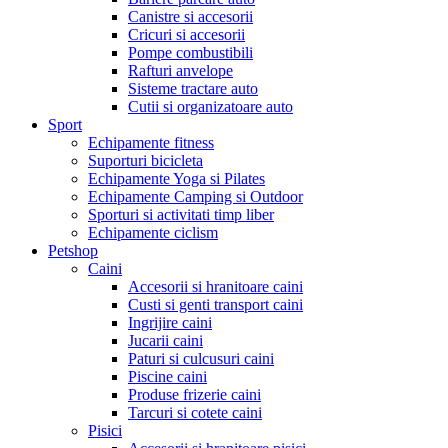
Canistre si accesorii
Cricuri si accesorii
Pompe combustibili
Rafturi anvelope
Sisteme tractare auto
Cutii si organizatoare auto
Sport
Echipamente fitness
Suporturi bicicleta
Echipamente Yoga si Pilates
Echipamente Camping si Outdoor
Sporturi si activitati timp liber
Echipamente ciclism
Petshop
Caini
Accesorii si hranitoare caini
Custi si genti transport caini
Ingrijire caini
Jucarii caini
Paturi si culcusuri caini
Piscine caini
Produse frizerie caini
Tarcuri si cotete caini
Pisici