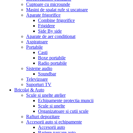
Cuptoare cu microunde
Masini de spalat rufe si uscatoare
Aparate frigorifice
Combine frigorifice
Frigidere
Side By side
Aparate de aer conditionat
Aspiratoare
Portabile
Casti
Boxe portabile
Radio portabile
Sisteme audio
Soundbar
Televizoare
Suporturi TV
Bricolaj & Auto
Scule si unelte atelier
Echipamente protectia muncii
Scule si unelte
Organizatoare si cutii scule
Rafturi depozitare
Accesorii auto si echipamente
Accesorii auto
Bariere parcare auto