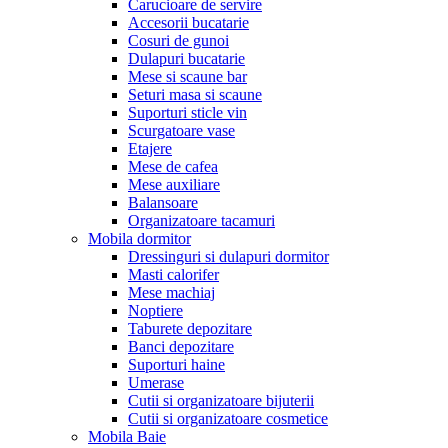
Carucioare de servire
Accesorii bucatarie
Cosuri de gunoi
Dulapuri bucatarie
Mese si scaune bar
Seturi masa si scaune
Suporturi sticle vin
Scurgatoare vase
Etajere
Mese de cafea
Mese auxiliare
Balansoare
Organizatoare tacamuri
Mobila dormitor
Dressinguri si dulapuri dormitor
Masti calorifer
Mese machiaj
Noptiere
Taburete depozitare
Banci depozitare
Suporturi haine
Umerase
Cutii si organizatoare bijuterii
Cutii si organizatoare cosmetice
Mobila Baie