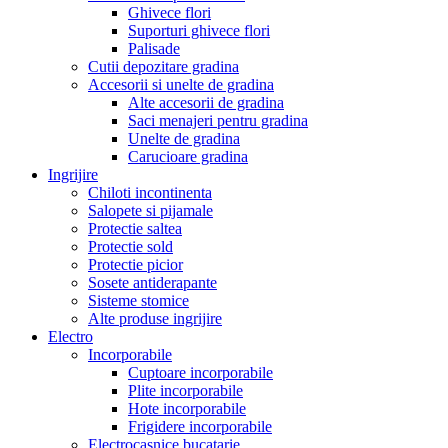
Ghivece flori
Suporturi ghivece flori
Palisade
Cutii depozitare gradina
Accesorii si unelte de gradina
Alte accesorii de gradina
Saci menajeri pentru gradina
Unelte de gradina
Carucioare gradina
Ingrijire
Chiloti incontinenta
Salopete si pijamale
Protectie saltea
Protectie sold
Protectie picior
Sosete antiderapante
Sisteme stomice
Alte produse ingrijire
Electro
Incorporabile
Cuptoare incorporabile
Plite incorporabile
Hote incorporabile
Frigidere incorporabile
Electrocasnice bucatarie