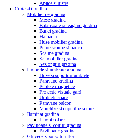
Aplice si lustre
Curte si Gradina
Mobilier de gradina
Mese gradina
Balansoare si leagane gradina
Banci gradina
Hamacuri
Huse mobilier gradina
Perne scaune si banca
Scaune gradina
Set mobilier gradina
Sezlonguri gradina
Umbrele si umbrare gradina
Huse si suporturi umbrele
Paravane gradina
Perdele magnetice
Protectie vizuala gard
Umbrele soare
Paravane balcon
Marchize si copertine solare
Iluminat gradina
Lampi solare
Pavilioane si corturi gradina
Pavilioane gradina
Ghivece si suporturi flori