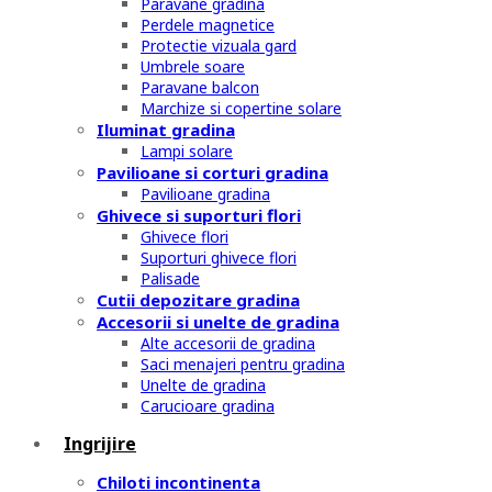
Paravane gradina
Perdele magnetice
Protectie vizuala gard
Umbrele soare
Paravane balcon
Marchize si copertine solare
Iluminat gradina
Lampi solare
Pavilioane si corturi gradina
Pavilioane gradina
Ghivece si suporturi flori
Ghivece flori
Suporturi ghivece flori
Palisade
Cutii depozitare gradina
Accesorii si unelte de gradina
Alte accesorii de gradina
Saci menajeri pentru gradina
Unelte de gradina
Carucioare gradina
Ingrijire
Chiloti incontinenta