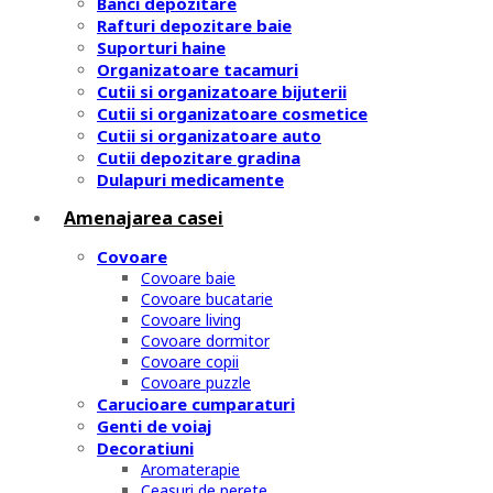
Banci depozitare
Rafturi depozitare baie
Suporturi haine
Organizatoare tacamuri
Cutii si organizatoare bijuterii
Cutii si organizatoare cosmetice
Cutii si organizatoare auto
Cutii depozitare gradina
Dulapuri medicamente
Amenajarea casei
Covoare
Covoare baie
Covoare bucatarie
Covoare living
Covoare dormitor
Covoare copii
Covoare puzzle
Carucioare cumparaturi
Genti de voiaj
Decoratiuni
Aromaterapie
Ceasuri de perete