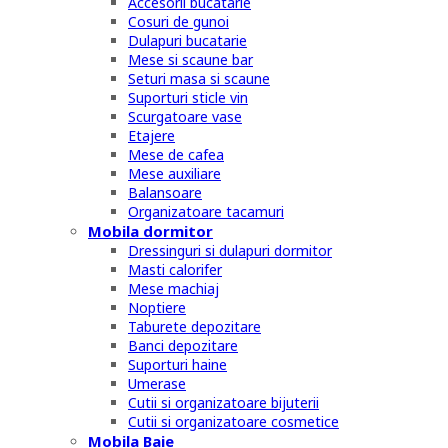
Accesorii bucatarie
Cosuri de gunoi
Dulapuri bucatarie
Mese si scaune bar
Seturi masa si scaune
Suporturi sticle vin
Scurgatoare vase
Etajere
Mese de cafea
Mese auxiliare
Balansoare
Organizatoare tacamuri
Mobila dormitor
Dressinguri si dulapuri dormitor
Masti calorifer
Mese machiaj
Noptiere
Taburete depozitare
Banci depozitare
Suporturi haine
Umerase
Cutii si organizatoare bijuterii
Cutii si organizatoare cosmetice
Mobila Baie