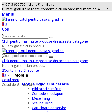
+40 745 600 700
clienti@familio.ro
Livrare gratuita la toate comenzile cu valoare mai mare de 400 Lei
Meniu
0
Cos
Click pentru mai multe produse din aceasta categorie
Nu am gasit niciun produs.
Click pentru mai multe produse din aceasta categorie
Nu am gasit niciun produs.
Contul meu
Favorite
Mobila
0
Cosul meu
Mobila living si bucatarie
Cosul de cumparaturi este gol
Biblioteci si rafturi
Comode si dulapuri
Mese living
Scaune living
Carucioare de servire