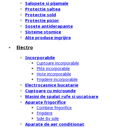
Salopete si pijamale
Protectie saltea
Protectie sold
Protectie picior
Sosete antiderapante
Sisteme stomice
Alte produse ingrijire
Electro
Incorporabile
Cuptoare incorporabile
Plite incorporabile
Hote incorporabile
Frigidere incorporabile
Electrocasnice bucatarie
Cuptoare cu microunde
Masini de spalat rufe si uscatoare
Aparate frigorifice
Combine frigorifice
Frigidere
Side By side
Aparate de aer conditionat