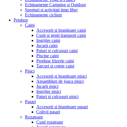
Echipamente Camping si Outdoor
Sporturi si activitati timp liber
Echipamente ciclism
Petshop
Caini
Accesorii si hranitoare caini
Custi si genti transport caini
Ingrijire caini
Jucarii caini
Paturi si culcusuri caini
Piscine caini
Produse frizerie caini
Tarcuri si cotete caini
Pisici
Accesorii si hranitoare pisici
Ansambluri de joaca pisici
Jucarii pisici
Ingrijire pisici
Paturi si culcusuri pisici
Pasari
Accesorii si hranitoare pasari
Colivii pasari
Rozatoare
Custi rozatoare