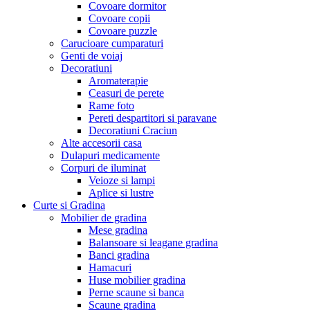
Covoare dormitor
Covoare copii
Covoare puzzle
Carucioare cumparaturi
Genti de voiaj
Decoratiuni
Aromaterapie
Ceasuri de perete
Rame foto
Pereti despartitori si paravane
Decoratiuni Craciun
Alte accesorii casa
Dulapuri medicamente
Corpuri de iluminat
Veioze si lampi
Aplice si lustre
Curte si Gradina
Mobilier de gradina
Mese gradina
Balansoare si leagane gradina
Banci gradina
Hamacuri
Huse mobilier gradina
Perne scaune si banca
Scaune gradina