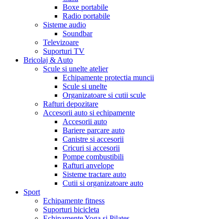
Boxe portabile
Radio portabile
Sisteme audio
Soundbar
Televizoare
Suporturi TV
Bricolaj & Auto
Scule si unelte atelier
Echipamente protectia muncii
Scule si unelte
Organizatoare si cutii scule
Rafturi depozitare
Accesorii auto si echipamente
Accesorii auto
Bariere parcare auto
Canistre si accesorii
Cricuri si accesorii
Pompe combustibili
Rafturi anvelope
Sisteme tractare auto
Cutii si organizatoare auto
Sport
Echipamente fitness
Suporturi bicicleta
Echipamente Yoga si Pilates