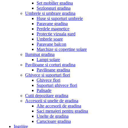
Set mobilier gradina
Sezlonguri gradina
Umbrele si umbrare gradina
Huse si suporturi umbrele
Paravane gradina
Perdele magnetice
Protectie vizuala gard
Umbrele soare
Paravane balcon
Marchize si copertine solare
Iluminat gradina
Lampi solare
Pavilioane si corturi gradina
Pavilioane gradina
Ghivece si suporturi flori
Ghivece flori
Suporturi ghivece flori
Palisade
Cutii depozitare gradina
Accesorii si unelte de gradina
Alte accesorii de gradina
Saci menajeri pentru gradina
Unelte de gradina
Carucioare gradina
Ingrijire