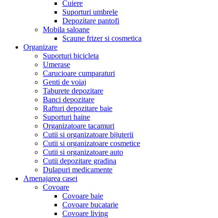
Cuiere
Suporturi umbrele
Depozitare pantofi
Mobila saloane
Scaune frizer si cosmetica
Organizare
Suporturi bicicleta
Umerase
Carucioare cumparaturi
Genti de voiaj
Taburete depozitare
Banci depozitare
Rafturi depozitare baie
Suporturi haine
Organizatoare tacamuri
Cutii si organizatoare bijuterii
Cutii si organizatoare cosmetice
Cutii si organizatoare auto
Cutii depozitare gradina
Dulapuri medicamente
Amenajarea casei
Covoare
Covoare baie
Covoare bucatarie
Covoare living