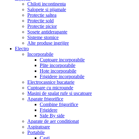
Chiloti incontinenta
Salopete si pijamale
Protectie saltea
Protectie sold
Protectie picior
Sosete antiderapante
Sisteme stomice
Alte produse ingrijire
Electro
Incorporabile
Cuptoare incorporabile
Plite incorporabile
Hote incorporabile
Frigidere incorporabile
Electrocasnice bucatarie
Cuptoare cu microunde
Masini de spalat rufe si uscatoare
Aparate frigorifice
Combine frigorifice
Frigidere
Side By side
Aparate de aer conditionat
Aspiratoare
Portabile
Casti