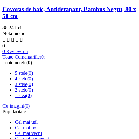
Covoras de baie, Antiderapant, Bambus Negru, 80 x
50 cm
88,24 Lei
Nota medie
0
0 Review-uri
Toate Comentariile
(0)
Toate notele
(0)
5 stele
(0)
4 stele
(0)
3 stele
(0)
2 stele
(0)
1 stea
(0)
Cu imagini
(0)
Popularitate
Cel mai util
Cel mai nou
Cel mai vechi
Cel mai comentat