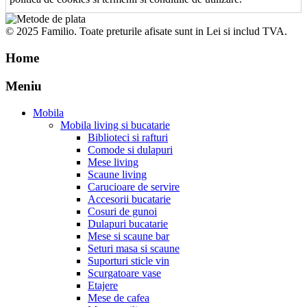
© 2025 Familio. Toate preturile afisate sunt in Lei si includ TVA.
Home
Meniu
Mobila
Mobila living si bucatarie
Biblioteci si rafturi
Comode si dulapuri
Mese living
Scaune living
Carucioare de servire
Accesorii bucatarie
Cosuri de gunoi
Dulapuri bucatarie
Mese si scaune bar
Seturi masa si scaune
Suporturi sticle vin
Scurgatoare vase
Etajere
Mese de cafea