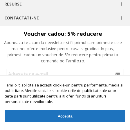
RESURSE
CONTACTATI-NE
Voucher cadou: 5% reducere
Aboneaza-te acum la newsletter si fii primul care primeste cele
mai noi oferte exclusive pentru casa si gradina! In plus,
primesti cadou un voucher de 5% reducere pentru prima ta
comanda pe Familio.ro.
Familio iti solicita sa accepti cookie-uri pentru performanta, media si
Confirm ca am peste 16 ani, am citit, am inteles si imi exprim
consimtamantul privind prelucrarea datelor cu caracter personal,
publicitate. Mediile sociale si cookie-urile de publicitate ale unor
politica de cookies si termenii si conditiile de utilizare.
terte parti sunt utilizate pentru a iti oferi functii si anunturi
personalizate nevoilor tale.
Accepta
© 2025 Familio. Toate preturile afisate sunt in Lei si includ TVA.