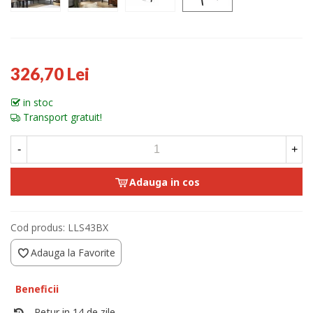
326,70 Lei
in stoc
Transport gratuit!
-
+
Adauga in cos
Cod produs:
LLS43BX
Adauga la Favorite
Beneficii
Retur in 14 de zile