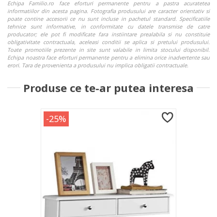
Echipa Familio.ro face eforturi permanente pentru a pastra acuratetea
informatiilor din acesta pagina. Fotografia produsului are caracter orientativ si
poate contine accesorii ce nu sunt incluse in pachetul standard. Specificatiile
tehnice sunt informative, in conformitate cu datele transmise de catre
producator; ele pot fi modificate fara instiintare prealabila si nu constituie
obligativitate contractuala, aceleasi conditii se aplica si pretului produsului.
Toate promotiile prezente in site sunt valabile in limita stocului disponibil.
Echipa noastra face eforturi permanente pentru a elimina orice inadvertente sau
erori. Tara de provenienta a produsului nu implica obligatii contractuale.
Produse ce te-ar putea interesa
-25%