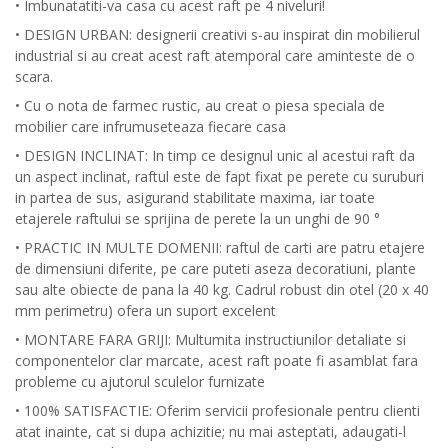
• Imbunatatiti-va casa cu acest raft pe 4 niveluri!
• DESIGN URBAN: designerii creativi s-au inspirat din mobilierul
industrial si au creat acest raft atemporal care aminteste de o
scara.
• Cu o nota de farmec rustic, au creat o piesa speciala de
mobilier care infrumuseteaza fiecare casa
• DESIGN INCLINAT: In timp ce designul unic al acestui raft da
un aspect inclinat, raftul este de fapt fixat pe perete cu suruburi
in partea de sus, asigurand stabilitate maxima, iar toate
etajerele raftului se sprijina de perete la un unghi de 90 °
• PRACTIC IN MULTE DOMENII: raftul de carti are patru etajere
de dimensiuni diferite, pe care puteti aseza decoratiuni, plante
sau alte obiecte de pana la 40 kg. Cadrul robust din otel (20 x 40
mm perimetru) ofera un suport excelent
• MONTARE FARA GRIJI: Multumita instructiunilor detaliate si
componentelor clar marcate, acest raft poate fi asamblat fara
probleme cu ajutorul sculelor furnizate
• 100% SATISFACTIE: Oferim servicii profesionale pentru clienti
atat inainte, cat si dupa achizitie; nu mai asteptati, adaugati-l