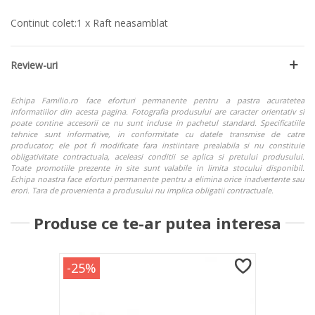
Continut colet:1 x Raft neasamblat
Review-uri
Echipa Familio.ro face eforturi permanente pentru a pastra acuratetea
informatiilor din acesta pagina. Fotografia produsului are caracter orientativ si
poate contine accesorii ce nu sunt incluse in pachetul standard. Specificatiile
tehnice sunt informative, in conformitate cu datele transmise de catre
producator; ele pot fi modificate fara instiintare prealabila si nu constituie
obligativitate contractuala, aceleasi conditii se aplica si pretului produsului.
Toate promotiile prezente in site sunt valabile in limita stocului disponibil.
Echipa noastra face eforturi permanente pentru a elimina orice inadvertente sau
erori. Tara de provenienta a produsului nu implica obligatii contractuale.
Produse ce te-ar putea interesa
-25%