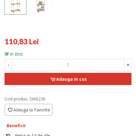
110,83 Lei
in stoc
-
+
Adauga in cos
Cod produs:
SW6236
Adauga la Favorite
Beneficii
Retur in 14 de zile