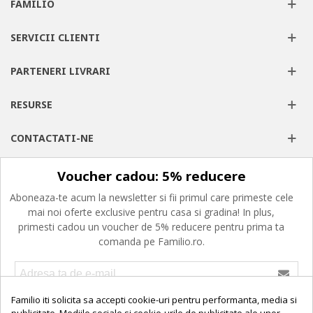
FAMILIO
SERVICII CLIENTI
PARTENERI LIVRARI
RESURSE
CONTACTATI-NE
Voucher cadou: 5% reducere
Aboneaza-te acum la newsletter si fii primul care primeste cele
mai noi oferte exclusive pentru casa si gradina! In plus,
primesti cadou un voucher de 5% reducere pentru prima ta
comanda pe Familio.ro.
Familio iti solicita sa accepti cookie-uri pentru performanta, media si
Confirm ca am peste 16 ani, am citit, am inteles si imi exprim
consimtamantul privind prelucrarea datelor cu caracter personal,