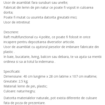
Usor de asamblat fara suruburi sau unelte;
Fabricat din lemn de pin natur ce poate fi vopsit in culoarea
dorita;
Poate fi mutat cu usurinta datorita greutatii mici;
Usor de intretinut
Descriere:
Raft multifunctional cu 4 polite, ce poate fi folosit in orice
incapere pentru depozitarea diverselor articole.
Usor de asamblat cu ajutorul pieselor de imbinare fabricate din
plastic .
In baie, bucatarie, living, balcon sau debara, te va ajuta sa mentii
ordinea si sa ai totul la indemana .
Specificatii:
Dimensiune: 40 cm lungime x 28 cm latime x 107 cm inaltime;
Greutate: 2.5 kg;
Material: lemn de pin, plastic;
Culoare: natur/negru;
Datorita materialelor naturale, pot exista diferente de culoare
fata de poza de prezentare.