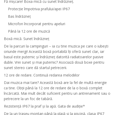
Fă mişcare! Boxa mică cu sunet îndrăzneţ.
Protecţie împotriva prafului/apei IP67
Bas îndrăzneţ
Microfon încorporat pentru apeluri
Până la 12 ore de muzică
Boxă mică. Sunet îndrăzneţ
De la parcuri la campinguri – ia cu tine muzica pe care o iubeşti
oriunde mergi! Această boxă portabilă îţi oferă sunet clar, iar
basul este puternic şi îndrăzneţ datorită radiatoarelor pasive
duble. Vrei sunet şi mai puternic? Asociază două boxe pentru
sunet stereo care dă startul petrecerii.
12 ore de redare. Continuă redarea melodiilor
Dai muzica mai tare? Această boxă are la fel de multă energie
ca tine. Obţii până la 12 ore de redare de la o boxă complet
încărcată. Mai mult decât suficient pentru un antrenament sau o
petrecere la un foc de tabără.
Rezistenţă IP67 la praf şi la apă. Gata de audiţie*
De la un traseu montan până la plajă şi la piscină, clasa IP67