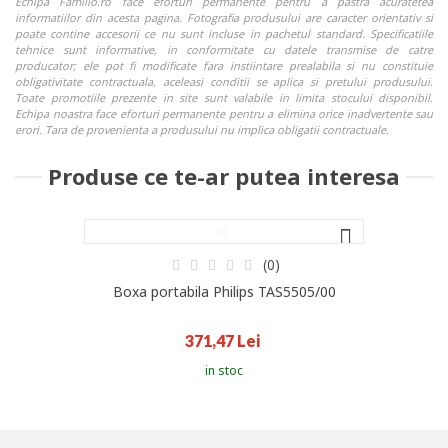
Echipa Familio.ro face eforturi permanente pentru a pastra acuratetea
informatiilor din acesta pagina. Fotografia produsului are caracter orientativ si
poate contine accesorii ce nu sunt incluse in pachetul standard. Specificatiile
tehnice sunt informative, in conformitate cu datele transmise de catre
producator; ele pot fi modificate fara instiintare prealabila si nu constituie
obligativitate contractuala, aceleasi conditii se aplica si pretului produsului.
Toate promotiile prezente in site sunt valabile in limita stocului disponibil.
Echipa noastra face eforturi permanente pentru a elimina orice inadvertente sau
erori. Tara de provenienta a produsului nu implica obligatii contractuale.
Produse ce te-ar putea interesa
(0)
Boxa portabila Philips TAS5505/00
371,47 Lei
in stoc