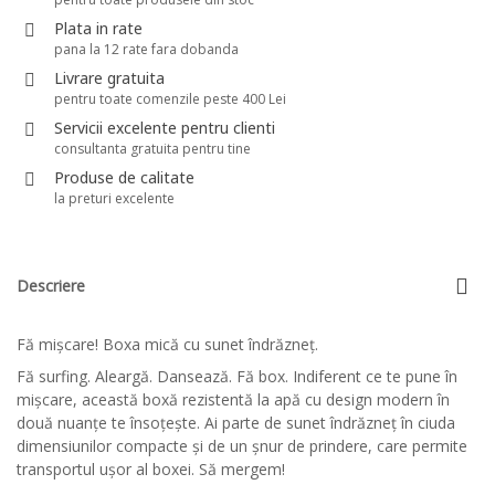
Plata in rate
pana la 12 rate fara dobanda
Livrare gratuita
pentru toate comenzile peste 400 Lei
Servicii excelente pentru clienti
consultanta gratuita pentru tine
Produse de calitate
la preturi excelente
Descriere
Fă mişcare! Boxa mică cu sunet îndrăzneţ.
Fă surfing. Aleargă. Dansează. Fă box. Indiferent ce te pune în
mişcare, această boxă rezistentă la apă cu design modern în
două nuanţe te însoţeşte. Ai parte de sunet îndrăzneţ în ciuda
dimensiunilor compacte şi de un şnur de prindere, care permite
transportul uşor al boxei. Să mergem!