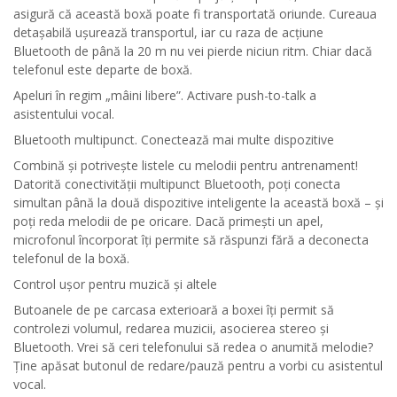
asigură că această boxă poate fi transportată oriunde. Cureaua
detaşabilă uşurează transportul, iar cu raza de acţiune
Bluetooth de până la 20 m nu vei pierde niciun ritm. Chiar dacă
telefonul este departe de boxă.
Apeluri în regim „mâini libere”. Activare push-to-talk a
asistentului vocal.
Bluetooth multipunct. Conectează mai multe dispozitive
Combină şi potriveşte listele cu melodii pentru antrenament!
Datorită conectivităţii multipunct Bluetooth, poţi conecta
simultan până la două dispozitive inteligente la această boxă – şi
poţi reda melodii de pe oricare. Dacă primeşti un apel,
microfonul încorporat îţi permite să răspunzi fără a deconecta
telefonul de la boxă.
Control uşor pentru muzică şi altele
Butoanele de pe carcasa exterioară a boxei îţi permit să
controlezi volumul, redarea muzicii, asocierea stereo şi
Bluetooth. Vrei să ceri telefonului să redea o anumită melodie?
Ţine apăsat butonul de redare/pauză pentru a vorbi cu asistentul
vocal.