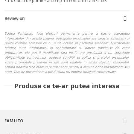
• 1 x Cablu de pornire auto tip 16 conform DIN72553
Review-uri
Echipa Familio.ro face eforturi permanente pentru a pastra acuratetea
informatiilor din acesta pagina. Fotografia produsului are caracter orientativ si
poate contine accesorii ce nu sunt incluse in pachetul standard. Specificatiile
tehnice sunt informative, in conformitate cu datele transmise de catre
producator; ele pot fi modificate fara instiintare prealabila si nu constituie
obligativitate contractuala, aceleasi conditii se aplica si pretului produsului.
Toate promotiile prezente in site sunt valabile in limita stocului disponibil.
Echipa noastra face eforturi permanente pentru a elimina orice inadvertente sau
erori. Tara de provenienta a produsului nu implica obligatii contractuale.
Produse ce te-ar putea interesa
FAMILIO