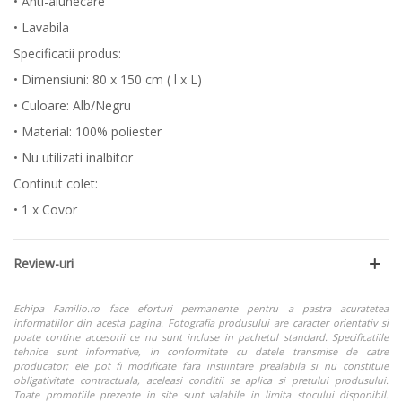
• Anti-alunecare
• Lavabila
Specificatii produs:
• Dimensiuni: 80 x 150 cm ( l x L)
• Culoare: Alb/Negru
• Material: 100% poliester
• Nu utilizati inalbitor
Continut colet:
• 1 x Covor
Review-uri
Echipa Familio.ro face eforturi permanente pentru a pastra acuratetea
informatiilor din acesta pagina. Fotografia produsului are caracter orientativ si
poate contine accesorii ce nu sunt incluse in pachetul standard. Specificatiile
tehnice sunt informative, in conformitate cu datele transmise de catre
producator; ele pot fi modificate fara instiintare prealabila si nu constituie
obligativitate contractuala, aceleasi conditii se aplica si pretului produsului.
Toate promotiile prezente in site sunt valabile in limita stocului disponibil.