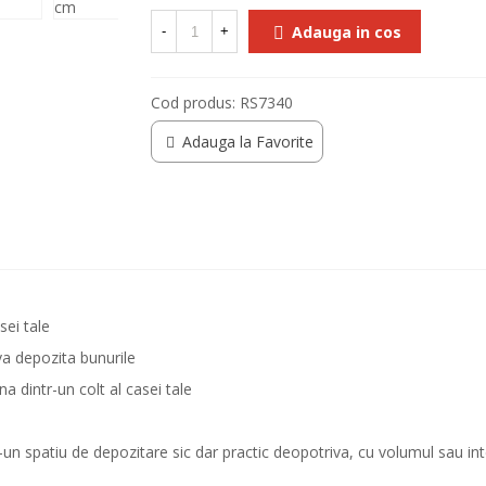
Adauga in cos
-
+
Cod produs:
RS7340
Adauga la Favorite
sei tale
va depozita bunurile
a dintr-un colt al casei tale
r-un spatiu de depozitare sic dar practic deopotriva, cu volumul sau in