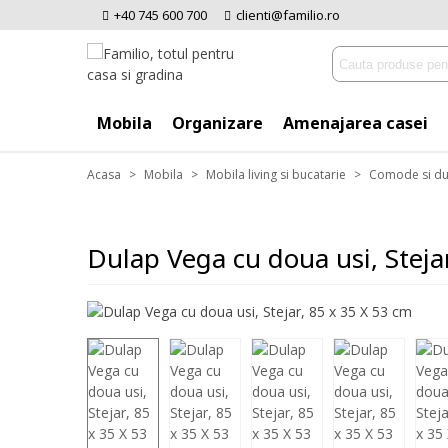
+40 745 600 700
clienti@familio.ro
Mobila
Organizare
Amenajarea casei
Acasa
>
Mobila
>
Mobila living si bucatarie
>
Comode si du
Dulap Vega cu doua usi, Steja