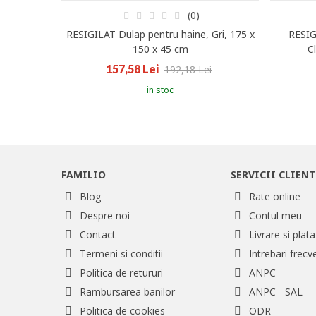
(0)
RESIGILAT Dulap pentru haine, Gri, 175 x
RESIG
150 x 45 cm
Cl
157,58 Lei
192,18 Lei
in stoc
FAMILIO
SERVICII CLIENT
Blog
Rate online
Despre noi
Contul meu
Contact
Livrare si plata
Termeni si conditii
Intrebari frecv
Politica de retururi
ANPC
Rambursarea banilor
ANPC - SAL
Politica de cookies
ODR