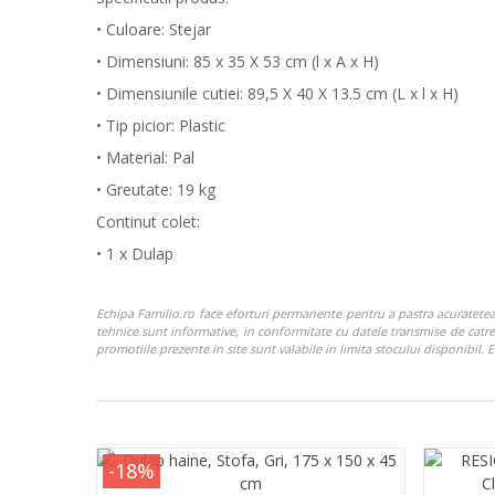
• Culoare: Stejar
• Dimensiuni: 85 x 35 X 53 cm (l x A x H)
• Dimensiunile cutiei: 89,5 X 40 X 13.5 cm (L x l x H)
• Tip picior: Plastic
• Material: Pal
• Greutate: 19 kg
Continut colet:
• 1 x Dulap
Echipa Familio.ro face eforturi permanente pentru a pastra acuratetea i
tehnice sunt informative, in conformitate cu datele transmise de catre p
promotiile prezente in site sunt valabile in limita stocului disponibil
-18%