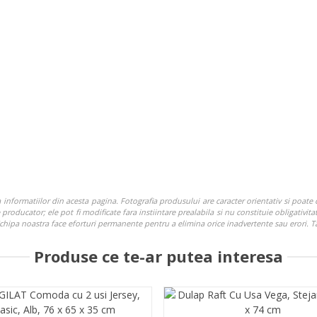
nformatiilor din acesta pagina. Fotografia produsului are caracter orientativ si poate c
roducator; ele pot fi modificate fara instiintare prealabila si nu constituie obligativitat
. Echipa noastra face eforturi permanente pentru a elimina orice inadvertente sau erori. 
Produse ce te-ar putea interesa