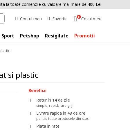
uita la toate comenzile cu valoare mai mare de 400 Lei
0
Cosul meu
Contul meu
Favorite
Sport
Petshop
Resigilate
Promotii
plastic
t si plastic
Beneficii
Retur in 14 de zile
simplu, rapid, fara griji
Livrare rapida in 48 de ore
pentru toate produsele din stoc
Plata in rate