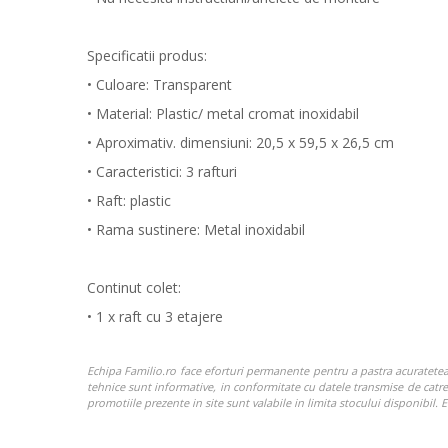
Specificatii produs:
• Culoare: Transparent
• Material: Plastic/ metal cromat inoxidabil
• Aproximativ. dimensiuni: 20,5 x 59,5 x 26,5 cm
• Caracteristici: 3 rafturi
• Raft: plastic
• Rama sustinere: Metal inoxidabil
Continut colet:
• 1 x raft cu 3 etajere
Echipa Familio.ro face eforturi permanente pentru a pastra acuratetea i
tehnice sunt informative, in conformitate cu datele transmise de catre p
promotiile prezente in site sunt valabile in limita stocului disponibil