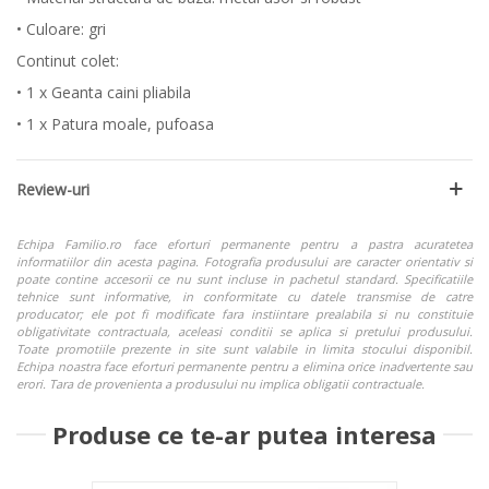
• Culoare: gri
Continut colet:
• 1 x Geanta caini pliabila
• 1 x Patura moale, pufoasa
Review-uri
Echipa Familio.ro face eforturi permanente pentru a pastra acuratetea
informatiilor din acesta pagina. Fotografia produsului are caracter orientativ si
poate contine accesorii ce nu sunt incluse in pachetul standard. Specificatiile
tehnice sunt informative, in conformitate cu datele transmise de catre
producator; ele pot fi modificate fara instiintare prealabila si nu constituie
obligativitate contractuala, aceleasi conditii se aplica si pretului produsului.
Toate promotiile prezente in site sunt valabile in limita stocului disponibil.
Echipa noastra face eforturi permanente pentru a elimina orice inadvertente sau
erori. Tara de provenienta a produsului nu implica obligatii contractuale.
Produse ce te-ar putea interesa