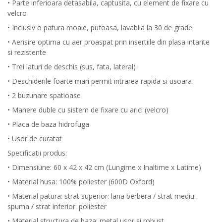
• Parte inferioara detasabila, captusita, cu element de fixare cu
velcro
• Inclusiv o patura moale, pufoasa, lavabila la 30 de grade
• Aerisire optima cu aer proaspat prin insertiile din plasa intarite
si rezistente
• Trei laturi de deschis (sus, fata, lateral)
• Deschiderile foarte mari permit intrarea rapida si usoara
• 2 buzunare spatioase
• Manere duble cu sistem de fixare cu arici (velcro)
• Placa de baza hidrofuga
• Usor de curatat
Specificatii produs:
• Dimensiune: 60 x 42 x 42 cm (Lungime x Inaltime x Latime)
• Material husa: 100% poliester (600D Oxford)
• Material patura: strat superior: lana berbera / strat mediu:
spuma / strat inferior: poliester
• Material structura de baza: metal usor si robust