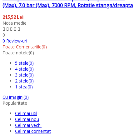
(Max), 7.0 bar (Max), 7000 RPM, Rotatie stanga/dreapta
215,52 Lei
Nota medie
0
0 Review-uri
Toate Comentariile
(0)
Toate notele
(0)
5 stele
(0)
4 stele
(0)
3 stele
(0)
2 stele
(0)
1 stea
(0)
Cu imagini
(0)
Popularitate
Cel mai util
Cel mai nou
Cel mai vechi
Cel mai comentat