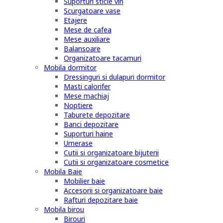
Suporturi sticle vin
Scurgatoare vase
Etajere
Mese de cafea
Mese auxiliare
Balansoare
Organizatoare tacamuri
Mobila dormitor
Dressinguri si dulapuri dormitor
Masti calorifer
Mese machiaj
Noptiere
Taburete depozitare
Banci depozitare
Suporturi haine
Umerase
Cutii si organizatoare bijuterii
Cutii si organizatoare cosmetice
Mobila Baie
Mobilier baie
Accesorii si organizatoare baie
Rafturi depozitare baie
Mobila birou
Birouri