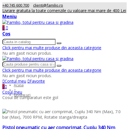
+40 745 600 700
clienti@familio.ro
Livrare gratuita la toate comenzile cu valoare mai mare de 400 Lei
Meniu
0
Cos
Click pentru mai multe produse din aceasta categorie
Nu am gasit niciun produs.
Click pentru mai multe produse din aceasta categorie
Nu am gasit niciun produs.
Contul meu
Favorite
Acasa
0
>
Cosul meu
Review-uri
Cosul de cumparaturi este gol
Pistol pneumatic cu aer comprimat, Cuplu 340 Nm