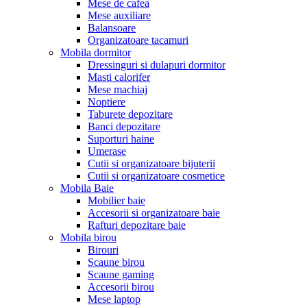
Mese de cafea
Mese auxiliare
Balansoare
Organizatoare tacamuri
Mobila dormitor
Dressinguri si dulapuri dormitor
Masti calorifer
Mese machiaj
Noptiere
Taburete depozitare
Banci depozitare
Suporturi haine
Umerase
Cutii si organizatoare bijuterii
Cutii si organizatoare cosmetice
Mobila Baie
Mobilier baie
Accesorii si organizatoare baie
Rafturi depozitare baie
Mobila birou
Birouri
Scaune birou
Scaune gaming
Accesorii birou
Mese laptop