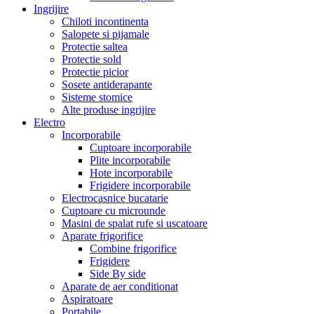
Ingrijire
Chiloti incontinenta
Salopete si pijamale
Protectie saltea
Protectie sold
Protectie picior
Sosete antiderapante
Sisteme stomice
Alte produse ingrijire
Electro
Incorporabile
Cuptoare incorporabile
Plite incorporabile
Hote incorporabile
Frigidere incorporabile
Electrocasnice bucatarie
Cuptoare cu microunde
Masini de spalat rufe si uscatoare
Aparate frigorifice
Combine frigorifice
Frigidere
Side By side
Aparate de aer conditionat
Aspiratoare
Portabile