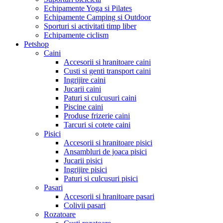
Echipamente Yoga si Pilates
Echipamente Camping si Outdoor
Sporturi si activitati timp liber
Echipamente ciclism
Petshop
Caini
Accesorii si hranitoare caini
Custi si genti transport caini
Ingrijire caini
Jucarii caini
Paturi si culcusuri caini
Piscine caini
Produse frizerie caini
Tarcuri si cotete caini
Pisici
Accesorii si hranitoare pisici
Ansambluri de joaca pisici
Jucarii pisici
Ingrijire pisici
Paturi si culcusuri pisici
Pasari
Accesorii si hranitoare pasari
Colivii pasari
Rozatoare