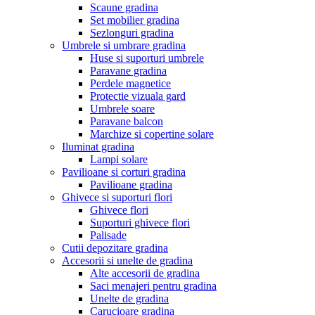
Scaune gradina
Set mobilier gradina
Sezlonguri gradina
Umbrele si umbrare gradina
Huse si suporturi umbrele
Paravane gradina
Perdele magnetice
Protectie vizuala gard
Umbrele soare
Paravane balcon
Marchize si copertine solare
Iluminat gradina
Lampi solare
Pavilioane si corturi gradina
Pavilioane gradina
Ghivece si suporturi flori
Ghivece flori
Suporturi ghivece flori
Palisade
Cutii depozitare gradina
Accesorii si unelte de gradina
Alte accesorii de gradina
Saci menajeri pentru gradina
Unelte de gradina
Carucioare gradina