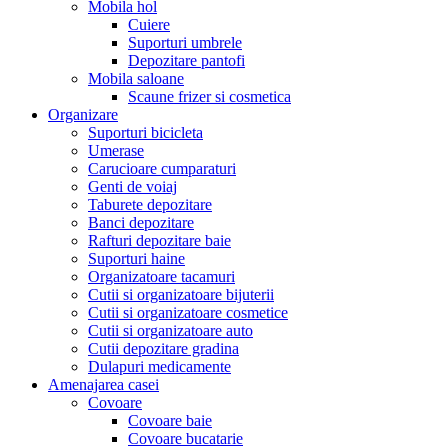
Mobila hol
Cuiere
Suporturi umbrele
Depozitare pantofi
Mobila saloane
Scaune frizer si cosmetica
Organizare
Suporturi bicicleta
Umerase
Carucioare cumparaturi
Genti de voiaj
Taburete depozitare
Banci depozitare
Rafturi depozitare baie
Suporturi haine
Organizatoare tacamuri
Cutii si organizatoare bijuterii
Cutii si organizatoare cosmetice
Cutii si organizatoare auto
Cutii depozitare gradina
Dulapuri medicamente
Amenajarea casei
Covoare
Covoare baie
Covoare bucatarie