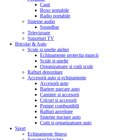
Casti
Boxe portabile
Radio portabile
Sisteme audio
Soundbar
Televizoare
Suporturi TV
Bricolaj & Auto
Scule si unelte atelier
Echipamente protectia muncii
Scule si unelte
Organizatoare si cutii scule
Rafturi depozitare
Accesorii auto si echipamente
Accesorii auto
Bariere parcare auto
Canistre si accesorii
Cricuri si accesorii
Pompe combustibili
Rafturi anvelope
Sisteme tractare auto
Cutii si organizatoare auto
Sport
Echipamente fitness
Suporturi bicicleta