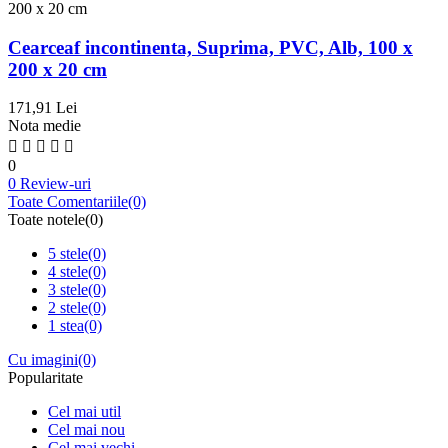
Cearceaf incontinenta, Suprima, PVC, Alb, 100 x
200 x 20 cm
171,91 Lei
Nota medie
0
0 Review-uri
Toate Comentariile
(0)
Toate notele
(0)
5 stele
(0)
4 stele
(0)
3 stele
(0)
2 stele
(0)
1 stea
(0)
Cu imagini
(0)
Popularitate
Cel mai util
Cel mai nou
Cel mai vechi