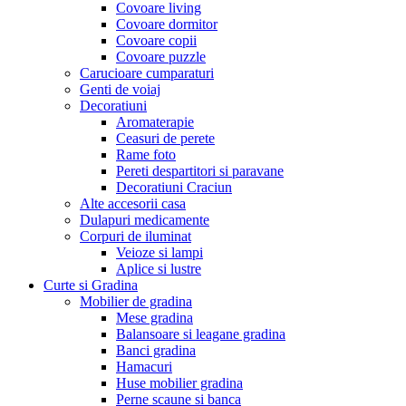
Covoare living
Covoare dormitor
Covoare copii
Covoare puzzle
Carucioare cumparaturi
Genti de voiaj
Decoratiuni
Aromaterapie
Ceasuri de perete
Rame foto
Pereti despartitori si paravane
Decoratiuni Craciun
Alte accesorii casa
Dulapuri medicamente
Corpuri de iluminat
Veioze si lampi
Aplice si lustre
Curte si Gradina
Mobilier de gradina
Mese gradina
Balansoare si leagane gradina
Banci gradina
Hamacuri
Huse mobilier gradina
Perne scaune si banca