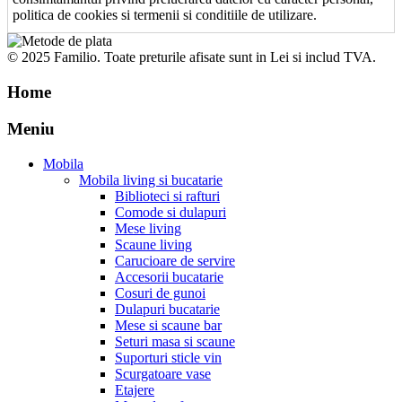
politica de cookies si termenii si conditiile de utilizare.
© 2025 Familio. Toate preturile afisate sunt in Lei si includ TVA.
Home
Meniu
Mobila
Mobila living si bucatarie
Biblioteci si rafturi
Comode si dulapuri
Mese living
Scaune living
Carucioare de servire
Accesorii bucatarie
Cosuri de gunoi
Dulapuri bucatarie
Mese si scaune bar
Seturi masa si scaune
Suporturi sticle vin
Scurgatoare vase
Etajere