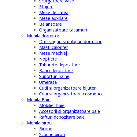
Scurgatoare vase
Etajere
Mese de cafea
Mese auxiliare
Balansoare
Organizatoare tacamuri
Mobila dormitor
Dressinguri si dulapuri dormitor
Masti calorifer
Mese machiaj
Noptiere
Taburete depozitare
Banci depozitare
Suporturi haine
Umerase
Cutii si organizatoare bijuterii
Cutii si organizatoare cosmetice
Mobila Baie
Mobilier baie
Accesorii si organizatoare baie
Rafturi depozitare baie
Mobila birou
Birouri
Scaune birou