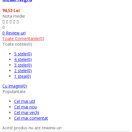
96,53 Lei
Nota medie
0
0 Review-uri
Toate Comentariile
(0)
Toate notele
(0)
5 stele
(0)
4 stele
(0)
3 stele
(0)
2 stele
(0)
1 stea
(0)
Cu imagini
(0)
Popularitate
Cel mai util
Cel mai nou
Cel mai vechi
Cel mai comentat
Acest produs nu are rewiew-uri