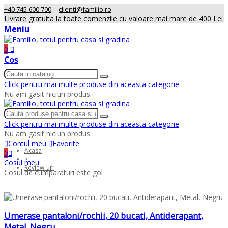
+40 745 600 700
clienti@familio.ro
Livrare gratuita la toate comenzile cu valoare mai mare de 400 Lei
Meniu
0
Cos
Click pentru mai multe produse din aceasta categorie
Nu am gasit niciun produs.
Click pentru mai multe produse din aceasta categorie
Nu am gasit niciun produs.
Contul meu
Favorite
Acasa
0
>
Cosul meu
Review-uri
Cosul de cumparaturi este gol
Umerase pantaloni/rochii, 20 bucati, Antiderapant,
Metal, Negru