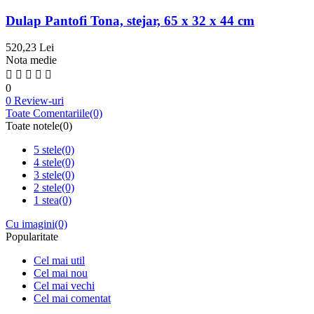
Dulap Pantofi Tona, stejar, 65 x 32 x 44 cm
520,23 Lei
Nota medie
0
0 Review-uri
Toate Comentariile
(0)
Toate notele
(0)
5 stele
(0)
4 stele
(0)
3 stele
(0)
2 stele
(0)
1 stea
(0)
Cu imagini
(0)
Popularitate
Cel mai util
Cel mai nou
Cel mai vechi
Cel mai comentat