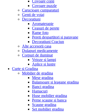
Covoare copii
Covoare puzzle
Carucioare cumparaturi
Genti de voiaj
Decoratiuni
Aromaterapie
Ceasuri de perete
Rame foto
Pereti despartitori si paravane
Decoratiuni Craciun
Alte accesorii casa
Dulapuri medicamente
Corpuri de iluminat
Veioze si lampi
Aplice si lustre
Curte si Gradina
Mobilier de gradina
Mese gradina
Balansoare si leagane gradina
Banci gradina
Hamacuri
Huse mobilier gradina
Perne scaune si banca
Scaune gradina
Set mobilier gradina