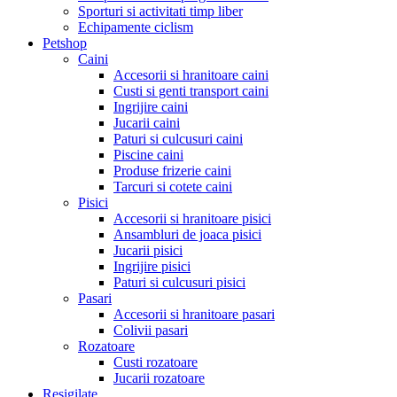
Sporturi si activitati timp liber
Echipamente ciclism
Petshop
Caini
Accesorii si hranitoare caini
Custi si genti transport caini
Ingrijire caini
Jucarii caini
Paturi si culcusuri caini
Piscine caini
Produse frizerie caini
Tarcuri si cotete caini
Pisici
Accesorii si hranitoare pisici
Ansambluri de joaca pisici
Jucarii pisici
Ingrijire pisici
Paturi si culcusuri pisici
Pasari
Accesorii si hranitoare pasari
Colivii pasari
Rozatoare
Custi rozatoare
Jucarii rozatoare
Resigilate