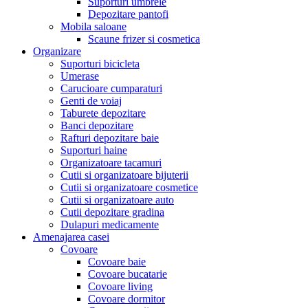
Suporturi umbrele
Depozitare pantofi
Mobila saloane
Scaune frizer si cosmetica
Organizare
Suporturi bicicleta
Umerase
Carucioare cumparaturi
Genti de voiaj
Taburete depozitare
Banci depozitare
Rafturi depozitare baie
Suporturi haine
Organizatoare tacamuri
Cutii si organizatoare bijuterii
Cutii si organizatoare cosmetice
Cutii si organizatoare auto
Cutii depozitare gradina
Dulapuri medicamente
Amenajarea casei
Covoare
Covoare baie
Covoare bucatarie
Covoare living
Covoare dormitor