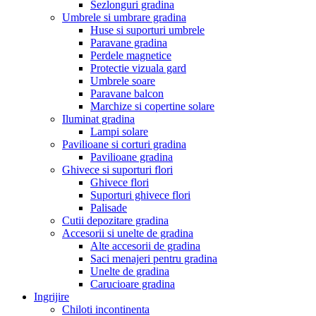
Sezlonguri gradina
Umbrele si umbrare gradina
Huse si suporturi umbrele
Paravane gradina
Perdele magnetice
Protectie vizuala gard
Umbrele soare
Paravane balcon
Marchize si copertine solare
Iluminat gradina
Lampi solare
Pavilioane si corturi gradina
Pavilioane gradina
Ghivece si suporturi flori
Ghivece flori
Suporturi ghivece flori
Palisade
Cutii depozitare gradina
Accesorii si unelte de gradina
Alte accesorii de gradina
Saci menajeri pentru gradina
Unelte de gradina
Carucioare gradina
Ingrijire
Chiloti incontinenta