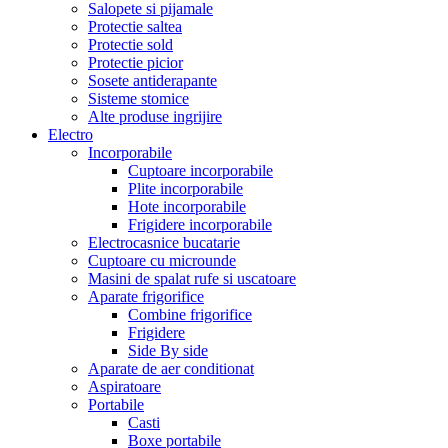
Salopete si pijamale
Protectie saltea
Protectie sold
Protectie picior
Sosete antiderapante
Sisteme stomice
Alte produse ingrijire
Electro
Incorporabile
Cuptoare incorporabile
Plite incorporabile
Hote incorporabile
Frigidere incorporabile
Electrocasnice bucatarie
Cuptoare cu microunde
Masini de spalat rufe si uscatoare
Aparate frigorifice
Combine frigorifice
Frigidere
Side By side
Aparate de aer conditionat
Aspiratoare
Portabile
Casti
Boxe portabile