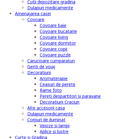
Cutii depozitare gradina
Dulapuri medicamente
Amenajarea casei
Covoare
Covoare baie
Covoare bucatarie
Covoare living
Covoare dormitor
Covoare copii
Covoare puzzle
Carucioare cumparaturi
Genti de voiaj
Decoratiuni
Aromaterapie
Ceasuri de perete
Rame foto
Pereti despartitori si paravane
Decoratiuni Craciun
Alte accesorii casa
Dulapuri medicamente
Corpuri de iluminat
Veioze si lampi
Aplice si lustre
Curte si Gradina