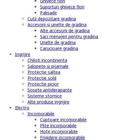
Ghivece flori
Suporturi ghivece flori
Palisade
Cutii depozitare gradina
Accesorii si unelte de gradina
Alte accesorii de gradina
Saci menajeri pentru gradina
Unelte de gradina
Carucioare gradina
Ingrijire
Chiloti incontinenta
Salopete si pijamale
Protectie saltea
Protectie sold
Protectie picior
Sosete antiderapante
Sisteme stomice
Alte produse ingrijire
Electro
Incorporabile
Cuptoare incorporabile
Plite incorporabile
Hote incorporabile
Frigidere incorporabile