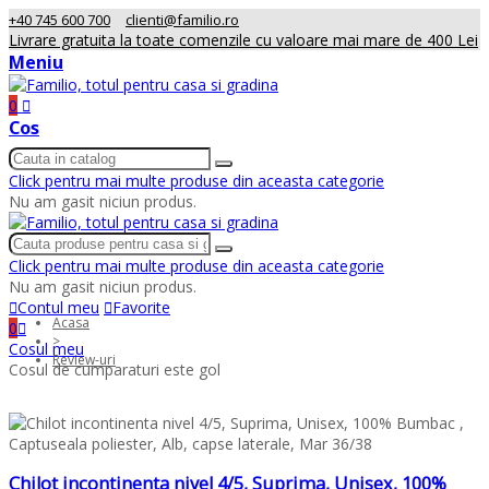
+40 745 600 700
clienti@familio.ro
Livrare gratuita la toate comenzile cu valoare mai mare de 400 Lei
Meniu
0
Cos
Click pentru mai multe produse din aceasta categorie
Nu am gasit niciun produs.
Click pentru mai multe produse din aceasta categorie
Nu am gasit niciun produs.
Contul meu
Favorite
Acasa
0
>
Cosul meu
Review-uri
Cosul de cumparaturi este gol
Chilot incontinenta nivel 4/5, Suprima, Unisex, 100%