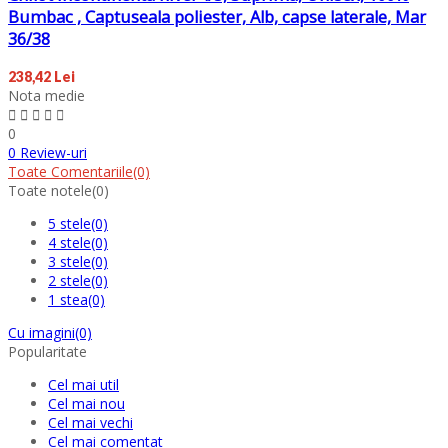
Bumbac , Captuseala poliester, Alb, capse laterale, Mar
36/38
238,42 Lei
Nota medie
0
0 Review-uri
Toate Comentariile
(0)
Toate notele
(0)
5 stele
(0)
4 stele
(0)
3 stele
(0)
2 stele
(0)
1 stea
(0)
Cu imagini
(0)
Popularitate
Cel mai util
Cel mai nou
Cel mai vechi
Cel mai comentat