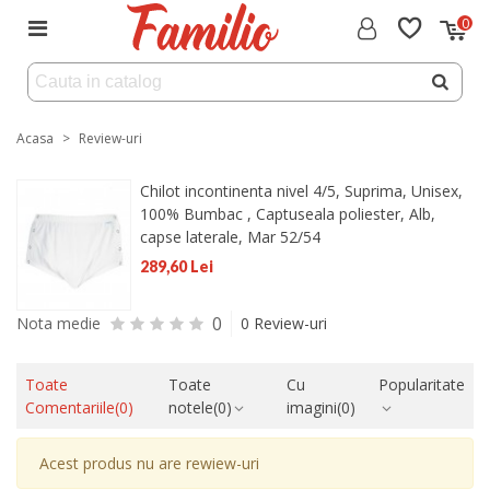
0
Acasa
>
Review-uri
Chilot incontinenta nivel 4/5, Suprima, Unisex,
100% Bumbac , Captuseala poliester, Alb,
capse laterale, Mar 52/54
289,60 Lei
0
Nota medie
0 Review-uri
Toate
Toate
Cu
Popularitate
Comentariile
(0)
notele
(0)
imagini
(0)
Acest produs nu are rewiew-uri