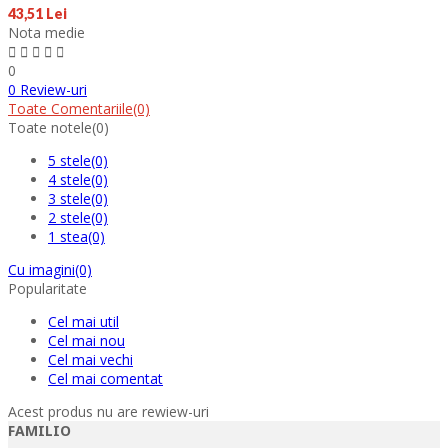
43,51 Lei
Nota medie
0
0 Review-uri
Toate Comentariile
(0)
Toate notele
(0)
5 stele
(0)
4 stele
(0)
3 stele
(0)
2 stele
(0)
1 stea
(0)
Cu imagini
(0)
Popularitate
Cel mai util
Cel mai nou
Cel mai vechi
Cel mai comentat
Acest produs nu are rewiew-uri
FAMILIO