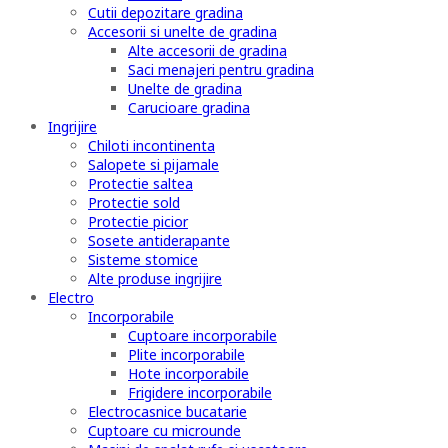
Cutii depozitare gradina
Accesorii si unelte de gradina
Alte accesorii de gradina
Saci menajeri pentru gradina
Unelte de gradina
Carucioare gradina
Ingrijire
Chiloti incontinenta
Salopete si pijamale
Protectie saltea
Protectie sold
Protectie picior
Sosete antiderapante
Sisteme stomice
Alte produse ingrijire
Electro
Incorporabile
Cuptoare incorporabile
Plite incorporabile
Hote incorporabile
Frigidere incorporabile
Electrocasnice bucatarie
Cuptoare cu microunde