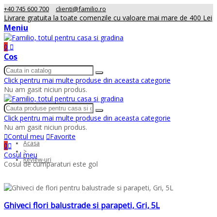
+40 745 600 700
clienti@familio.ro
Livrare gratuita la toate comenzile cu valoare mai mare de 400 Lei
Meniu
0
Cos
Click pentru mai multe produse din aceasta categorie
Nu am gasit niciun produs.
Click pentru mai multe produse din aceasta categorie
Nu am gasit niciun produs.
Contul meu
Favorite
Acasa
0
>
Cosul meu
Review-uri
Cosul de cumparaturi este gol
Ghiveci flori balustrade si parapeti, Gri, 5L