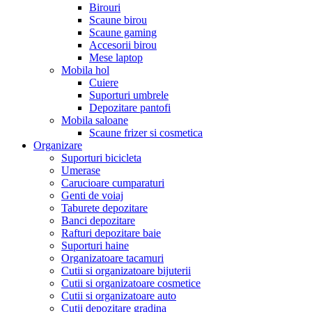
Birouri
Scaune birou
Scaune gaming
Accesorii birou
Mese laptop
Mobila hol
Cuiere
Suporturi umbrele
Depozitare pantofi
Mobila saloane
Scaune frizer si cosmetica
Organizare
Suporturi bicicleta
Umerase
Carucioare cumparaturi
Genti de voiaj
Taburete depozitare
Banci depozitare
Rafturi depozitare baie
Suporturi haine
Organizatoare tacamuri
Cutii si organizatoare bijuterii
Cutii si organizatoare cosmetice
Cutii si organizatoare auto
Cutii depozitare gradina