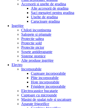
Accesorii si unelte de gradina
Alte accesorii de gradina
Saci menajeri pentru gradina
Unelte de gradina
Carucioare gradina
Ingrijire
Chiloti incontinenta
Salopete si pijamale
Protectie saltea
Protectie sold
Protectie picior
Sosete antiderapante
Sisteme stomice
Alte produse ingrijire
Electro
Incorporabile
Cuptoare incorporabile
Plite incorporabile
Hote incorporabile
Frigidere incorporabile
Electrocasnice bucatarie
Cuptoare cu microunde
Masini de spalat rufe si uscatoare
Aparate frigorifice