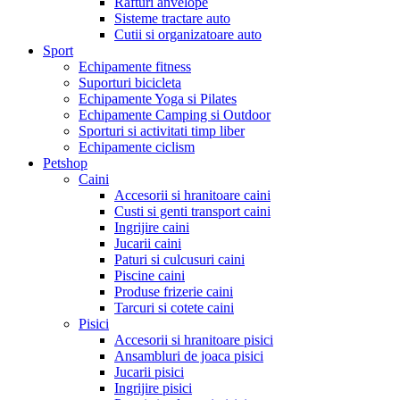
Rafturi anvelope
Sisteme tractare auto
Cutii si organizatoare auto
Sport
Echipamente fitness
Suporturi bicicleta
Echipamente Yoga si Pilates
Echipamente Camping si Outdoor
Sporturi si activitati timp liber
Echipamente ciclism
Petshop
Caini
Accesorii si hranitoare caini
Custi si genti transport caini
Ingrijire caini
Jucarii caini
Paturi si culcusuri caini
Piscine caini
Produse frizerie caini
Tarcuri si cotete caini
Pisici
Accesorii si hranitoare pisici
Ansambluri de joaca pisici
Jucarii pisici
Ingrijire pisici