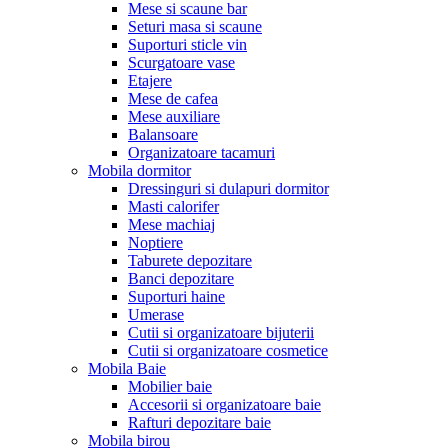
Mese si scaune bar
Seturi masa si scaune
Suporturi sticle vin
Scurgatoare vase
Etajere
Mese de cafea
Mese auxiliare
Balansoare
Organizatoare tacamuri
Mobila dormitor
Dressinguri si dulapuri dormitor
Masti calorifer
Mese machiaj
Noptiere
Taburete depozitare
Banci depozitare
Suporturi haine
Umerase
Cutii si organizatoare bijuterii
Cutii si organizatoare cosmetice
Mobila Baie
Mobilier baie
Accesorii si organizatoare baie
Rafturi depozitare baie
Mobila birou