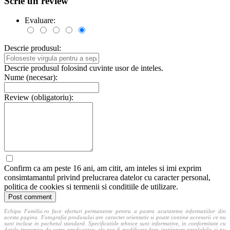
Scrie un review
Evaluare:
Descrie produsul:
Descrie produsul folosind cuvinte usor de inteles.
Nume (necesar):
Review (obligatoriu):
Confirm ca am peste 16 ani, am citit, am inteles si imi exprim
consimtamantul privind prelucrarea datelor cu caracter personal,
politica de cookies si termenii si conditiile de utilizare.
Echipa Familio.ro face eforturi permanente pentru a pastra acuratetea informatiilor din
acesta pagina. Fotografia produsului are caracter orientativ si poate contine accesorii ce nu
sunt incluse in pachetul standard. Specificatiile tehnice sunt informative, in conformitate cu
datele transmise de catre producator; ele pot fi modificate fara instiintare prealabila si nu