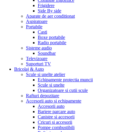
Combine frigorifice
Frigidere
Side By side
Aparate de aer conditionat
Aspiratoare
Portabile
Casti
Boxe portabile
Radio portabile
Sisteme audio
Soundbar
Televizoare
Suporturi TV
Bricolaj & Auto
Scule si unelte atelier
Echipamente protectia muncii
Scule si unelte
Organizatoare si cutii scule
Rafturi depozitare
Accesorii auto si echipamente
Accesorii auto
Bariere parcare auto
Canistre si accesorii
Cricuri si accesorii
Pompe combustibili