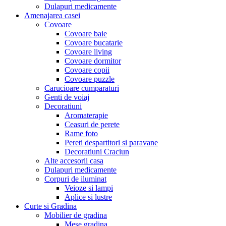
Dulapuri medicamente
Amenajarea casei
Covoare
Covoare baie
Covoare bucatarie
Covoare living
Covoare dormitor
Covoare copii
Covoare puzzle
Carucioare cumparaturi
Genti de voiaj
Decoratiuni
Aromaterapie
Ceasuri de perete
Rame foto
Pereti despartitori si paravane
Decoratiuni Craciun
Alte accesorii casa
Dulapuri medicamente
Corpuri de iluminat
Veioze si lampi
Aplice si lustre
Curte si Gradina
Mobilier de gradina
Mese gradina