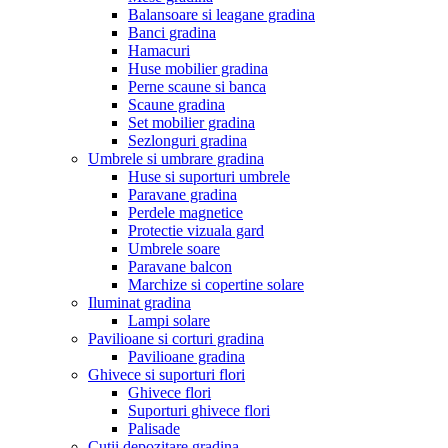
Balansoare si leagane gradina
Banci gradina
Hamacuri
Huse mobilier gradina
Perne scaune si banca
Scaune gradina
Set mobilier gradina
Sezlonguri gradina
Umbrele si umbrare gradina
Huse si suporturi umbrele
Paravane gradina
Perdele magnetice
Protectie vizuala gard
Umbrele soare
Paravane balcon
Marchize si copertine solare
Iluminat gradina
Lampi solare
Pavilioane si corturi gradina
Pavilioane gradina
Ghivece si suporturi flori
Ghivece flori
Suporturi ghivece flori
Palisade
Cutii depozitare gradina