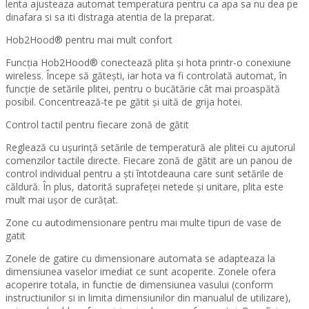
lenta ajusteaza automat temperatura pentru ca apa sa nu dea pe
dinafara si sa iti distraga atentia de la preparat.
Hob2Hood® pentru mai mult confort
Funcţia Hob2Hood® conectează plita și hota printr-o conexiune
wireless. Începe să gătești, iar hota va fi controlată automat, în
funcţie de setările plitei, pentru o bucătărie cât mai proaspătă
posibil. Concentrează-te pe gătit și uită de grija hotei.
Control tactil pentru fiecare zonă de gătit
Reglează cu ușurinţă setările de temperatură ale plitei cu ajutorul
comenzilor tactile directe. Fiecare zonă de gătit are un panou de
control individual pentru a ști întotdeauna care sunt setările de
căldură. În plus, datorită suprafeţei netede și unitare, plita este
mult mai ușor de curăţat.
Zone cu autodimensionare pentru mai multe tipuri de vase de
gatit
Zonele de gatire cu dimensionare automata se adapteaza la
dimensiunea vaselor imediat ce sunt acoperite. Zonele ofera
acoperire totala, in functie de dimensiunea vasului (conform
instructiunilor si in limita dimensiunilor din manualul de utilizare),