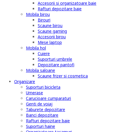
Accesorii si organizatoare baie
Rafturi depozitare baie
Mobila birou
Birouri
Scaune birou
Scaune gaming
Accesorii birou
Mese laptop
Mobila hol
Cuiere
Suporturi umbrele
Depozitare pantofi
Mobila saloane
Scaune frizer si cosmetica
Organizare
Suporturi bicicleta
Umerase
Carucioare cumparaturi
Genti de voiaj
Taburete depozitare
Banci depozitare
Rafturi depozitare baie
Suporturi haine
Organizatoare tacamuri