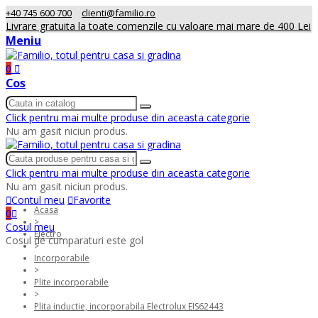
+40 745 600 700
clienti@familio.ro
Livrare gratuita la toate comenzile cu valoare mai mare de 400 Lei
Meniu
0
Cos
Click pentru mai multe produse din aceasta categorie
Nu am gasit niciun produs.
Click pentru mai multe produse din aceasta categorie
Nu am gasit niciun produs.
Contul meu
Favorite
Acasa
0
>
Cosul meu
Electro
Cosul de cumparaturi este gol
>
Incorporabile
>
Plite incorporabile
>
Plita inductie, incorporabila Electrolux EIS62443