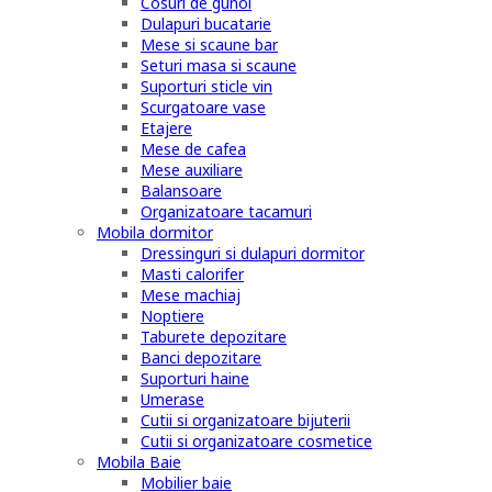
Cosuri de gunoi
Dulapuri bucatarie
Mese si scaune bar
Seturi masa si scaune
Suporturi sticle vin
Scurgatoare vase
Etajere
Mese de cafea
Mese auxiliare
Balansoare
Organizatoare tacamuri
Mobila dormitor
Dressinguri si dulapuri dormitor
Masti calorifer
Mese machiaj
Noptiere
Taburete depozitare
Banci depozitare
Suporturi haine
Umerase
Cutii si organizatoare bijuterii
Cutii si organizatoare cosmetice
Mobila Baie
Mobilier baie