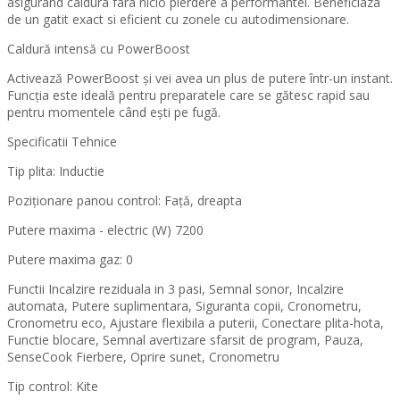
asigurand caldura fara nicio pierdere a performantei. Beneficiaza
de un gatit exact si eficient cu zonele cu autodimensionare.
Caldură intensă cu PowerBoost
Activează PowerBoost și vei avea un plus de putere într-un instant.
Funcţia este ideală pentru preparatele care se gătesc rapid sau
pentru momentele când ești pe fugă.
Specificatii Tehnice
Tip plita: Inductie
Poziţionare panou control: Faţă, dreapta
Putere maxima - electric (W) 7200
Putere maxima gaz: 0
Functii Incalzire reziduala in 3 pasi, Semnal sonor, Incalzire
automata, Putere suplimentara, Siguranta copii, Cronometru,
Cronometru eco, Ajustare flexibila a puterii, Conectare plita-hota,
Functie blocare, Semnal avertizare sfarsit de program, Pauza,
SenseCook Fierbere, Oprire sunet, Cronometru
Tip control: Kite