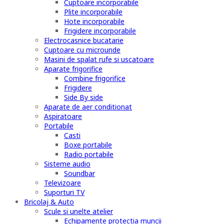
Cuptoare incorporabile
Plite incorporabile
Hote incorporabile
Frigidere incorporabile
Electrocasnice bucatarie
Cuptoare cu microunde
Masini de spalat rufe si uscatoare
Aparate frigorifice
Combine frigorifice
Frigidere
Side By side
Aparate de aer conditionat
Aspiratoare
Portabile
Casti
Boxe portabile
Radio portabile
Sisteme audio
Soundbar
Televizoare
Suporturi TV
Bricolaj & Auto
Scule si unelte atelier
Echipamente protectia muncii