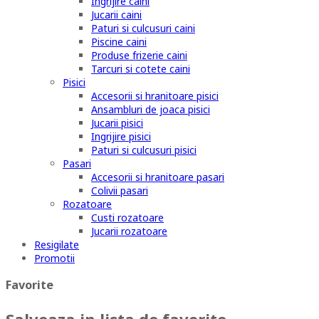
Ingrijire caini
Jucarii caini
Paturi si culcusuri caini
Piscine caini
Produse frizerie caini
Tarcuri si cotete caini
Pisici
Accesorii si hranitoare pisici
Ansambluri de joaca pisici
Jucarii pisici
Ingrijire pisici
Paturi si culcusuri pisici
Pasari
Accesorii si hranitoare pasari
Colivii pasari
Rozatoare
Custi rozatoare
Jucarii rozatoare
Resigilate
Promotii
Favorite
Salveaza in lista de favorite