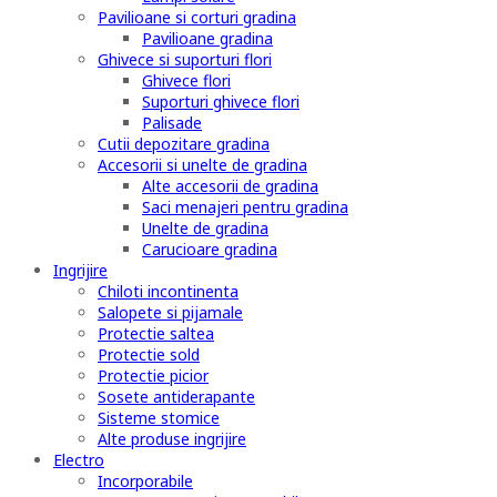
Pavilioane si corturi gradina
Pavilioane gradina
Ghivece si suporturi flori
Ghivece flori
Suporturi ghivece flori
Palisade
Cutii depozitare gradina
Accesorii si unelte de gradina
Alte accesorii de gradina
Saci menajeri pentru gradina
Unelte de gradina
Carucioare gradina
Ingrijire
Chiloti incontinenta
Salopete si pijamale
Protectie saltea
Protectie sold
Protectie picior
Sosete antiderapante
Sisteme stomice
Alte produse ingrijire
Electro
Incorporabile