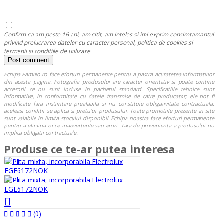
Confirm ca am peste 16 ani, am citit, am inteles si imi exprim consimtamantul
privind prelucrarea datelor cu caracter personal, politica de cookies si
termenii si conditiile de utilizare.
Echipa Familio.ro face eforturi permanente pentru a pastra acuratetea informatiilor
din acesta pagina. Fotografia produsului are caracter orientativ si poate contine
accesorii ce nu sunt incluse in pachetul standard. Specificatiile tehnice sunt
informative, in conformitate cu datele transmise de catre producator; ele pot fi
modificate fara instiintare prealabila si nu constituie obligativitate contractuala,
aceleasi conditii se aplica si pretului produsului. Toate promotiile prezente in site
sunt valabile in limita stocului disponibil. Echipa noastra face eforturi permanente
pentru a elimina orice inadvertente sau erori. Tara de provenienta a produsului nu
implica obligatii contractuale.
Produse ce te-ar putea interesa
(0)