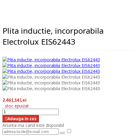
Plita inductie, incorporabila
Electrolux EIS62443
2.461,14 Lei
stoc epuizat
Adauga in cos
Anunta-ma cand este disponibil