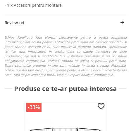
• 1 x Accesorii pentru montare
Review-uri
Echipa Familio.ro face eforturi permanente pentru a pastra acuratetea
informatiilor din acesta pagina. Fotografia produsului are caracter orientativ si
poate contine accesorii ce nu sunt incluse in pachetul standard. Specificatiile
tehnice sunt informative, in conformitate cu datele transmise de catre
producator; ele pot fi modificate fara instiintare prealabila si nu constituie
obligativitate contractuala, aceleasi conditii se aplica si pretului produsului.
Toate promotiile prezente in site sunt valabile in limita stocului disponibil.
Echipa noastra face eforturi permanente pentru a elimina orice inadvertente sau
erori. Tara de provenienta a produsului nu implica obligatii contractuale.
Produse ce te-ar putea interesa
-33%