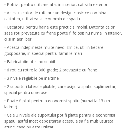
• Potrivit pentru utilizare atat in interior, cat si la exterior
• Acest uscator de rufe are un design clasic ce combina
calitatea, utilitatea si economia de spatiu.
• Uscatorul pentru haine este practic si mobil. Datorita celor
sase roti prevazute cu frane poate fi folosit nu numai in interior,
ci si in aer liber
• Acesta indeplineste multe nevoi zilnice, util in fiecare
gospodarie, in special pentru familiile mari
• Fabricat din otel inoxidabil
• 6 roti cu rotire la 360 grade; 2 prevazute cu frane
• 3 nivele reglabile pe inaltime
• 2 suporturi laterale pliabile, care asigura spatiu suplimentar,
special pentru umerase
• Poate fi pliat pentru a economisi spatiu (numai la 13 cm
latime)
• Cele 3 nivele ale suportului pot fi pliate pentru a economisi
spatiu, astfel incat depozitarea acestuia sa fie mult usurata
atunci cand nu este utilizat