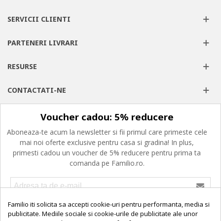
SERVICII CLIENTI
PARTENERI LIVRARI
RESURSE
CONTACTATI-NE
Voucher cadou: 5% reducere
Aboneaza-te acum la newsletter si fii primul care primeste cele
mai noi oferte exclusive pentru casa si gradina! In plus,
primesti cadou un voucher de 5% reducere pentru prima ta
comanda pe Familio.ro.
Familio iti solicita sa accepti cookie-uri pentru performanta, media si
Confirm ca am peste 16 ani, am citit, am inteles si imi exprim
consimtamantul privind prelucrarea datelor cu caracter personal,
publicitate. Mediile sociale si cookie-urile de publicitate ale unor