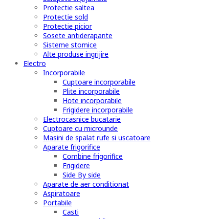
Protectie saltea
Protectie sold
Protectie picior
Sosete antiderapante
Sisteme stomice
Alte produse ingrijire
Electro
Incorporabile
Cuptoare incorporabile
Plite incorporabile
Hote incorporabile
Frigidere incorporabile
Electrocasnice bucatarie
Cuptoare cu microunde
Masini de spalat rufe si uscatoare
Aparate frigorifice
Combine frigorifice
Frigidere
Side By side
Aparate de aer conditionat
Aspiratoare
Portabile
Casti