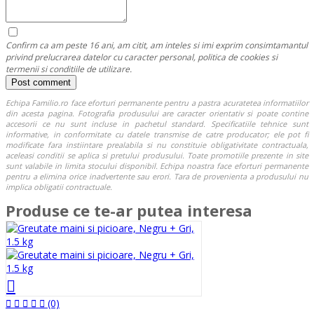
Confirm ca am peste 16 ani, am citit, am inteles si imi exprim consimtamantul
privind prelucrarea datelor cu caracter personal, politica de cookies si
termenii si conditiile de utilizare.
Echipa Familio.ro face eforturi permanente pentru a pastra acuratetea informatiilor
din acesta pagina. Fotografia produsului are caracter orientativ si poate contine
accesorii ce nu sunt incluse in pachetul standard. Specificatiile tehnice sunt
informative, in conformitate cu datele transmise de catre producator; ele pot fi
modificate fara instiintare prealabila si nu constituie obligativitate contractuala,
aceleasi conditii se aplica si pretului produsului. Toate promotiile prezente in site
sunt valabile in limita stocului disponibil. Echipa noastra face eforturi permanente
pentru a elimina orice inadvertente sau erori. Tara de provenienta a produsului nu
implica obligatii contractuale.
Produse ce te-ar putea interesa
(0)