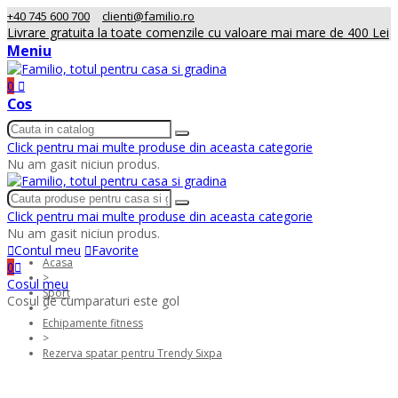
+40 745 600 700
clienti@familio.ro
Livrare gratuita la toate comenzile cu valoare mai mare de 400 Lei
Meniu
0
Cos
Click pentru mai multe produse din aceasta categorie
Nu am gasit niciun produs.
Click pentru mai multe produse din aceasta categorie
Nu am gasit niciun produs.
Contul meu
Favorite
Acasa
0
>
Cosul meu
Sport
Cosul de cumparaturi este gol
>
Echipamente fitness
>
Rezerva spatar pentru Trendy Sixpa