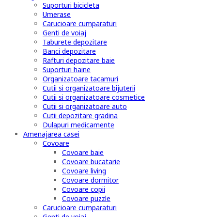
Suporturi bicicleta
Umerase
Carucioare cumparaturi
Genti de voiaj
Taburete depozitare
Banci depozitare
Rafturi depozitare baie
Suporturi haine
Organizatoare tacamuri
Cutii si organizatoare bijuterii
Cutii si organizatoare cosmetice
Cutii si organizatoare auto
Cutii depozitare gradina
Dulapuri medicamente
Amenajarea casei
Covoare
Covoare baie
Covoare bucatarie
Covoare living
Covoare dormitor
Covoare copii
Covoare puzzle
Carucioare cumparaturi
Genti de voiaj