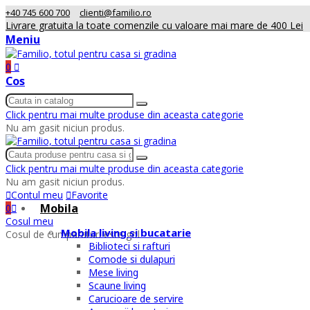
+40 745 600 700
clienti@familio.ro
Livrare gratuita la toate comenzile cu valoare mai mare de 400 Lei
Meniu
0
Cos
Click pentru mai multe produse din aceasta categorie
Nu am gasit niciun produs.
Click pentru mai multe produse din aceasta categorie
Nu am gasit niciun produs.
Contul meu
Favorite
Mobila
0
Cosul meu
Mobila living si bucatarie
Cosul de cumparaturi este gol
Biblioteci si rafturi
Comode si dulapuri
Mese living
Scaune living
Carucioare de servire