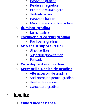
Paravane gradina
Perdele magnetice
Protectie vizuala gard
Umbrele soare
Paravane balcon
Marchize si copertine solare
Iluminat gradina
Lampi solare
Pavilioane si corturi gradina
Pavilioane gradina
Ghivece si suporturi flori
Ghivece flori
Suporturi ghivece flori
Palisade
Cutii depozitare gradina
Accesorii si unelte de gradina
Alte accesorii de gradina
Saci menajeri pentru gradina
Unelte de gradina
Carucioare gradina
Ingrijire
Chiloti incontinenta