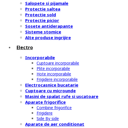
Salopete si pijamale
Protectie saltea
Protectie sold
Protectie picior
Sosete antiderapante
Sisteme stomice
Alte produse ingrijire
Electro
Incorporabile
Cuptoare incorporabile
Plite incorporabile
Hote incorporabile
Frigidere incorporabile
Electrocasnice bucatarie
Cuptoare cu microunde
Masini de spalat rufe si uscatoare
Aparate frigorifice
Combine frigorifice
Frigidere
Side By side
Aparate de aer conditionat