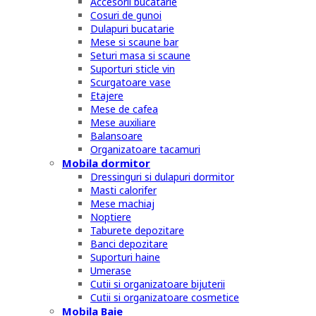
Accesorii bucatarie
Cosuri de gunoi
Dulapuri bucatarie
Mese si scaune bar
Seturi masa si scaune
Suporturi sticle vin
Scurgatoare vase
Etajere
Mese de cafea
Mese auxiliare
Balansoare
Organizatoare tacamuri
Mobila dormitor
Dressinguri si dulapuri dormitor
Masti calorifer
Mese machiaj
Noptiere
Taburete depozitare
Banci depozitare
Suporturi haine
Umerase
Cutii si organizatoare bijuterii
Cutii si organizatoare cosmetice
Mobila Baie