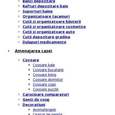
Banci depozitare
Rafturi depozitare baie
Suporturi haine
Organizatoare tacamuri
Cutii si organizatoare bijuterii
Cutii si organizatoare cosmetice
Cutii si organizatoare auto
Cutii depozitare gradina
Dulapuri medicamente
Amenajarea casei
Covoare
Covoare baie
Covoare bucatarie
Covoare living
Covoare dormitor
Covoare copii
Covoare puzzle
Carucioare cumparaturi
Genti de voiaj
Decoratiuni
Aromaterapie
Ceasuri de perete