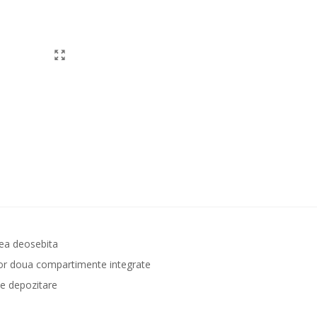
tea deosebita
elor doua compartimente integrate
de depozitare