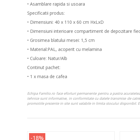
• Asamblare rapida si usoara
Specificatii produs:
• Dimensiuni: 40 x 110 x 60 cm HxLxD
• Dimensiuni interioare compartiment de depozitare fie
• Grosimea blatului mesei: 1,5 cm
• Material:PAL, acoperit cu melamina
• Culoare: Natur/Alb
Continut pachet:
• 1 x masa de cafea
Echipa Familio.ro face eforturi permanente pentru a pastra acuratetea i
tehnice sunt informative, in conformitate cu datele transmise de catre p
promotiile prezente in site sunt valabile in limita stocului disponibil
-18%