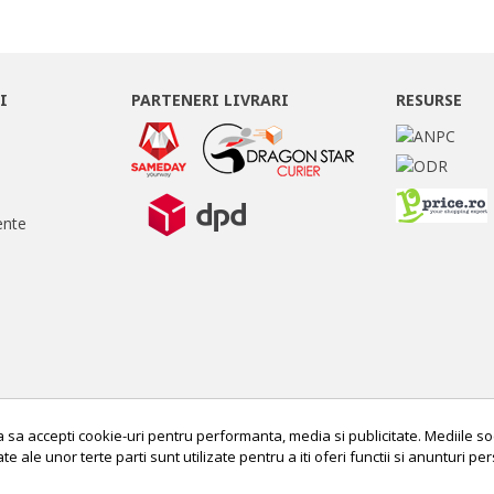
I
PARTENERI LIVRARI
RESURSE
ente
cita sa accepti cookie-uri pentru performanta, media si publicitate. Mediile so
ate ale unor terte parti sunt utilizate pentru a iti oferi functii si anunturi p
ste cele mai noi oferte exclusive
Confirm ca am peste 16 ani, am cit
cher de 5% reducere pentru prima