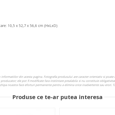
care: 10,5 x 52,7 x 56,6 cm (HxLxD)
nformatiilor din acesta pagina. Fotografia produsului are caracter orientativ si poate c
roducator; ele pot fi modificate fara instiintare prealabila si nu constituie obligativitat
. Echipa noastra face eforturi permanente pentru a elimina orice inadvertente sau erori. 
Produse ce te-ar putea interesa