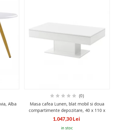
(0)
via, Alba
Masa cafea Lunen, blat mobil si doua
Masuta l
compartimente depozitare, 40 x 110 x
60 cm, PAL, Alb lucios
1.047,30 Lei
in stoc