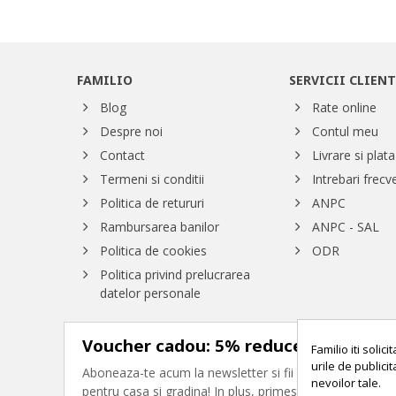
FAMILIO
SERVICII CLIENT
Blog
Rate online
Despre noi
Contul meu
Contact
Livrare si plata
Termeni si conditii
Intrebari frecv
Politica de retururi
ANPC
Rambursarea banilor
ANPC - SAL
Politica de cookies
ODR
Politica privind prelucrarea
datelor personale
Voucher cadou: 5% reducere
Familio iti soli
urile de publicit
Aboneaza-te acum la newsletter si fii primul care prime
nevoilor tale.
pentru casa si gradina! In plus, primesti cadou un vou