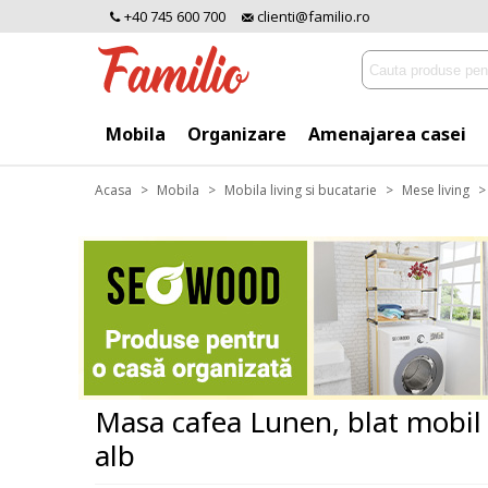
+40 745 600 700
clienti@familio.ro
Mobila
Organizare
Amenajarea casei
Acasa
>
Mobila
>
Mobila living si bucatarie
>
Mese living
>
Masa cafea Lunen, blat mobil
alb