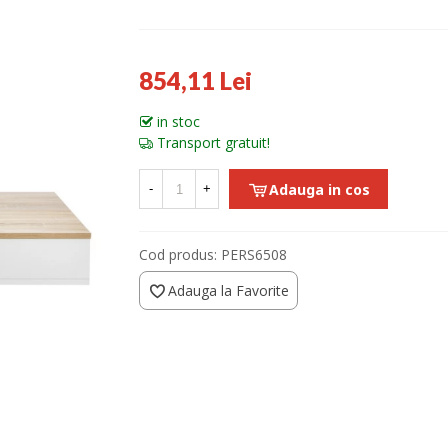
854,11 Lei
in stoc
Transport gratuit!
Adauga in cos
-
+
Cod produs:
PERS6508
Adauga la Favorite