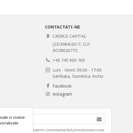
CONTACTATI-NE
CAERUS CAPITAL
J23/3984/2017, CUI
RO38020773
+40 745 600 700
Luni - Vineri: 09:00 - 17:00
Sambata, Duminica: Inchis
Facebook
Instagram
ciale si cookie-
ersonalizate
it, am inteles si imi exprim consimtamantul privind prelucrarea