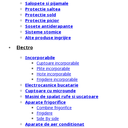
Salopete si pijamale
Protectie saltea
Protectie sold
Protectie picior
Sosete antiderapante
Sisteme stomice
Alte produse ingrijire
Electro
Incorporabile
Cuptoare incorporabile
Plite incorporabile
Hote incorporabile
Frigidere incorporabile
Electrocasnice bucatarie
Cuptoare cu microunde
Masini de spalat rufe si uscatoare
Aparate frigorifice
Combine frigorifice
Frigidere
Side By side
Aparate de aer conditionat