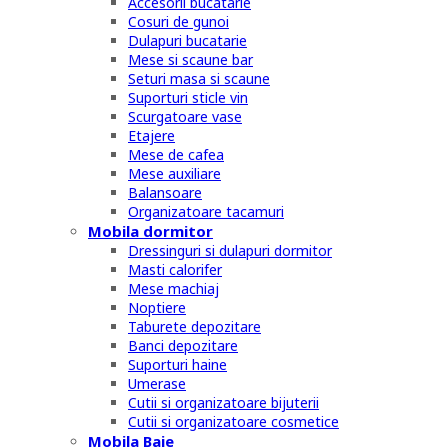
Accesorii bucatarie
Cosuri de gunoi
Dulapuri bucatarie
Mese si scaune bar
Seturi masa si scaune
Suporturi sticle vin
Scurgatoare vase
Etajere
Mese de cafea
Mese auxiliare
Balansoare
Organizatoare tacamuri
Mobila dormitor
Dressinguri si dulapuri dormitor
Masti calorifer
Mese machiaj
Noptiere
Taburete depozitare
Banci depozitare
Suporturi haine
Umerase
Cutii si organizatoare bijuterii
Cutii si organizatoare cosmetice
Mobila Baie