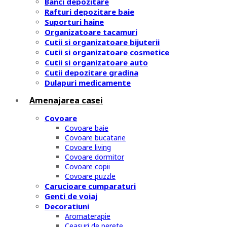
Banci depozitare
Rafturi depozitare baie
Suporturi haine
Organizatoare tacamuri
Cutii si organizatoare bijuterii
Cutii si organizatoare cosmetice
Cutii si organizatoare auto
Cutii depozitare gradina
Dulapuri medicamente
Amenajarea casei
Covoare
Covoare baie
Covoare bucatarie
Covoare living
Covoare dormitor
Covoare copii
Covoare puzzle
Carucioare cumparaturi
Genti de voiaj
Decoratiuni
Aromaterapie
Ceasuri de perete