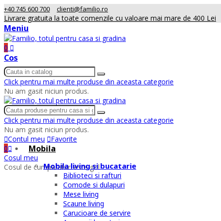
+40 745 600 700
clienti@familio.ro
Livrare gratuita la toate comenzile cu valoare mai mare de 400 Lei
Meniu
0
Cos
Click pentru mai multe produse din aceasta categorie
Nu am gasit niciun produs.
Click pentru mai multe produse din aceasta categorie
Nu am gasit niciun produs.
Contul meu
Favorite
Mobila
0
Cosul meu
Mobila living si bucatarie
Cosul de cumparaturi este gol
Biblioteci si rafturi
Comode si dulapuri
Mese living
Scaune living
Carucioare de servire