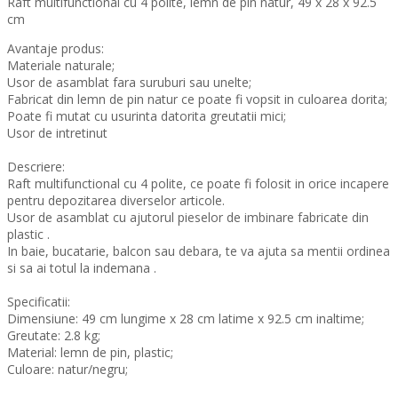
Raft multifunctional cu 4 polite, lemn de pin natur, 49 x 28 x 92.5
cm
Avantaje produs:
Materiale naturale;
Usor de asamblat fara suruburi sau unelte;
Fabricat din lemn de pin natur ce poate fi vopsit in culoarea dorita;
Poate fi mutat cu usurinta datorita greutatii mici;
Usor de intretinut
Descriere:
Raft multifunctional cu 4 polite, ce poate fi folosit in orice incapere
pentru depozitarea diverselor articole.
Usor de asamblat cu ajutorul pieselor de imbinare fabricate din
plastic .
In baie, bucatarie, balcon sau debara, te va ajuta sa mentii ordinea
si sa ai totul la indemana .
Specificatii:
Dimensiune: 49 cm lungime x 28 cm latime x 92.5 cm inaltime;
Greutate: 2.8 kg;
Material: lemn de pin, plastic;
Culoare: natur/negru;