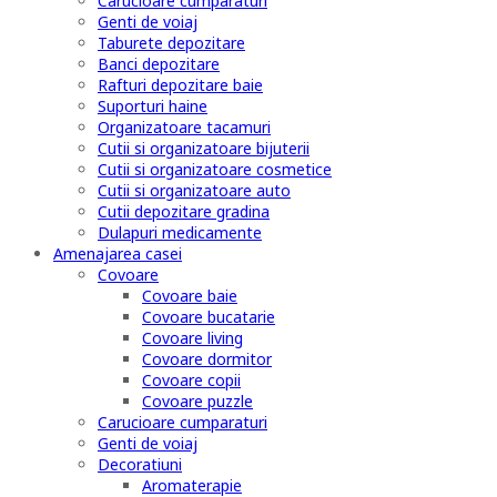
Carucioare cumparaturi
Genti de voiaj
Taburete depozitare
Banci depozitare
Rafturi depozitare baie
Suporturi haine
Organizatoare tacamuri
Cutii si organizatoare bijuterii
Cutii si organizatoare cosmetice
Cutii si organizatoare auto
Cutii depozitare gradina
Dulapuri medicamente
Amenajarea casei
Covoare
Covoare baie
Covoare bucatarie
Covoare living
Covoare dormitor
Covoare copii
Covoare puzzle
Carucioare cumparaturi
Genti de voiaj
Decoratiuni
Aromaterapie