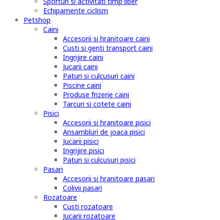
Sporturi si activitati timp liber
Echipamente ciclism
Petshop
Caini
Accesorii si hranitoare caini
Custi si genti transport caini
Ingrijire caini
Jucarii caini
Paturi si culcusuri caini
Piscine caini
Produse frizerie caini
Tarcuri si cotete caini
Pisici
Accesorii si hranitoare pisici
Ansambluri de joaca pisici
Jucarii pisici
Ingrijire pisici
Paturi si culcusuri pisici
Pasari
Accesorii si hranitoare pasari
Colivii pasari
Rozatoare
Custi rozatoare
Jucarii rozatoare