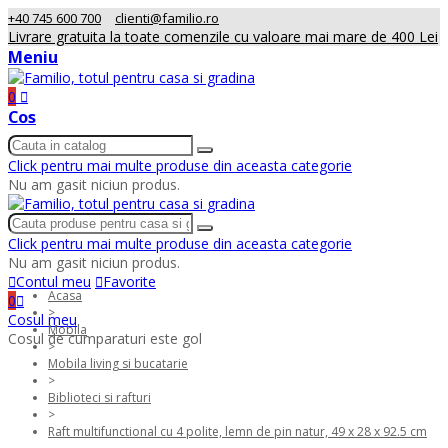
+40 745 600 700
clienti@familio.ro
Livrare gratuita la toate comenzile cu valoare mai mare de 400 Lei
Meniu
0
Cos
Click pentru mai multe produse din aceasta categorie
Nu am gasit niciun produs.
Click pentru mai multe produse din aceasta categorie
Nu am gasit niciun produs.
Contul meu
Favorite
Acasa
0
>
Cosul meu
Mobila
Cosul de cumparaturi este gol
>
Mobila living si bucatarie
>
Biblioteci si rafturi
>
Raft multifunctional cu 4 polite, lemn de pin natur, 49 x 28 x 92.5 cm