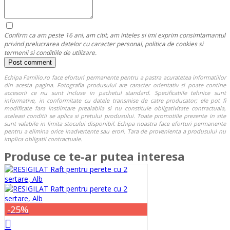
Confirm ca am peste 16 ani, am citit, am inteles si imi exprim consimtamantul
privind prelucrarea datelor cu caracter personal, politica de cookies si
termenii si conditiile de utilizare.
Echipa Familio.ro face eforturi permanente pentru a pastra acuratetea informatiilor
din acesta pagina. Fotografia produsului are caracter orientativ si poate contine
accesorii ce nu sunt incluse in pachetul standard. Specificatiile tehnice sunt
informative, in conformitate cu datele transmise de catre producator; ele pot fi
modificate fara instiintare prealabila si nu constituie obligativitate contractuala,
aceleasi conditii se aplica si pretului produsului. Toate promotiile prezente in site
sunt valabile in limita stocului disponibil. Echipa noastra face eforturi permanente
pentru a elimina orice inadvertente sau erori. Tara de provenienta a produsului nu
implica obligatii contractuale.
Produse ce te-ar putea interesa
-25%