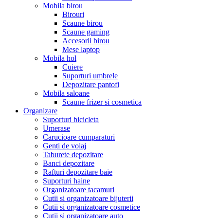
Mobila birou
Birouri
Scaune birou
Scaune gaming
Accesorii birou
Mese laptop
Mobila hol
Cuiere
Suporturi umbrele
Depozitare pantofi
Mobila saloane
Scaune frizer si cosmetica
Organizare
Suporturi bicicleta
Umerase
Carucioare cumparaturi
Genti de voiaj
Taburete depozitare
Banci depozitare
Rafturi depozitare baie
Suporturi haine
Organizatoare tacamuri
Cutii si organizatoare bijuterii
Cutii si organizatoare cosmetice
Cutii si organizatoare auto