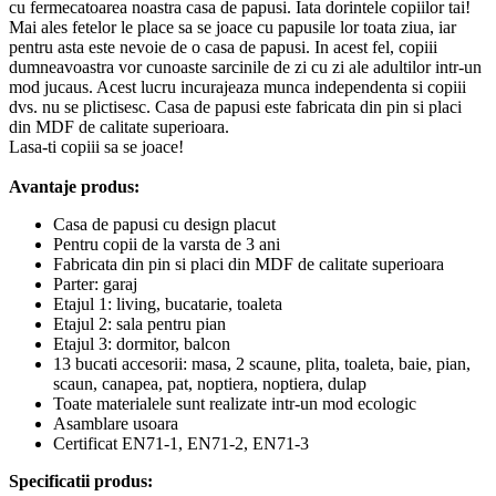
cu fermecatoarea noastra casa de papusi. Iata dorintele copiilor tai!
Mai ales fetelor le place sa se joace cu papusile lor toata ziua, iar
pentru asta este nevoie de o casa de papusi. In acest fel, copiii
dumneavoastra vor cunoaste sarcinile de zi cu zi ale adultilor intr-un
mod jucaus. Acest lucru incurajeaza munca independenta si copiii
dvs. nu se plictisesc. Casa de papusi este fabricata din pin si placi
din MDF de calitate superioara.
Lasa-ti copiii sa se joace!
Avantaje produs:
Casa de papusi cu design placut
Pentru copii de la varsta de 3 ani
Fabricata din pin si placi din MDF de calitate superioara
Parter: garaj
Etajul 1: living, bucatarie, toaleta
Etajul 2: sala pentru pian
Etajul 3: dormitor, balcon
13 bucati accesorii: masa, 2 scaune, plita, toaleta, baie, pian,
scaun, canapea, pat, noptiera, noptiera, dulap
Toate materialele sunt realizate intr-un mod ecologic
Asamblare usoara
Certificat EN71-1, EN71-2, EN71-3
Specificatii produs: