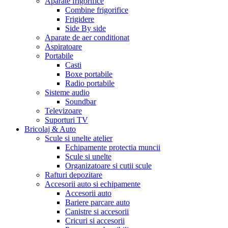
Aparate frigorifice
Combine frigorifice
Frigidere
Side By side
Aparate de aer conditionat
Aspiratoare
Portabile
Casti
Boxe portabile
Radio portabile
Sisteme audio
Soundbar
Televizoare
Suporturi TV
Bricolaj & Auto
Scule si unelte atelier
Echipamente protectia muncii
Scule si unelte
Organizatoare si cutii scule
Rafturi depozitare
Accesorii auto si echipamente
Accesorii auto
Bariere parcare auto
Canistre si accesorii
Cricuri si accesorii