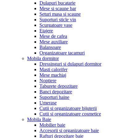
Dulapuri bucatarie
Mese si scaune bar
Seturi masa si scaune
Suporturi sticle vin
Scurgatoare vase
Etajere
Mese de cafea
Mese auxiliare
Balansoare
Organizatoare tacamuri
Mobila dormitor
Dressinguri si dulapuri dormitor
Masti calorifer
Mese machiaj
Noptiere
Taburete depozitare
Banci depozitare
Suporturi haine
Umerase
Cutii si organizatoare bijuterii
Cutii si organizatoare cosmetice
Mobila Baie
Mobilier baie
Accesorii si organizatoare baie
Rafturi depozitare baie