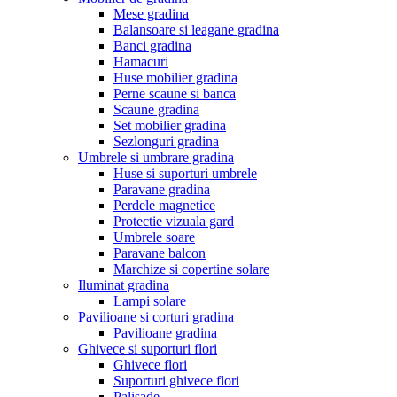
Mese gradina
Balansoare si leagane gradina
Banci gradina
Hamacuri
Huse mobilier gradina
Perne scaune si banca
Scaune gradina
Set mobilier gradina
Sezlonguri gradina
Umbrele si umbrare gradina
Huse si suporturi umbrele
Paravane gradina
Perdele magnetice
Protectie vizuala gard
Umbrele soare
Paravane balcon
Marchize si copertine solare
Iluminat gradina
Lampi solare
Pavilioane si corturi gradina
Pavilioane gradina
Ghivece si suporturi flori
Ghivece flori
Suporturi ghivece flori
Palisade