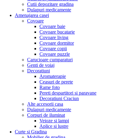
Cutii depozitare gradina
Dulapuri medicamente
Amenajarea casei
Covoare
Covoare baie
Covoare bucatarie
Covoare living
Covoare dormitor
Covoare copii
Covoare puzzle
Carucioare cumparaturi
Genti de voiaj
Decoratiuni
Aromaterapie
Ceasuri de perete
Rame foto
Pereti despartitori si paravane
Decoratiuni Craciun
Alte accesorii casa
Dulapuri medicamente
Corpuri de iluminat
Veioze si lampi
Aplice si lustre
Curte si Gradina
Mobilier de gradina