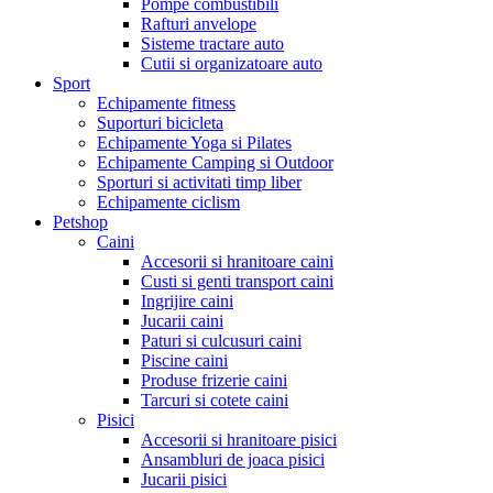
Pompe combustibili
Rafturi anvelope
Sisteme tractare auto
Cutii si organizatoare auto
Sport
Echipamente fitness
Suporturi bicicleta
Echipamente Yoga si Pilates
Echipamente Camping si Outdoor
Sporturi si activitati timp liber
Echipamente ciclism
Petshop
Caini
Accesorii si hranitoare caini
Custi si genti transport caini
Ingrijire caini
Jucarii caini
Paturi si culcusuri caini
Piscine caini
Produse frizerie caini
Tarcuri si cotete caini
Pisici
Accesorii si hranitoare pisici
Ansambluri de joaca pisici
Jucarii pisici