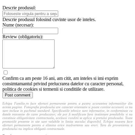
Descrie produsul:
Descrie produsul folosind cuvinte usor de inteles.
Nume (necesar):
Review (obligatoriu):
Confirm ca am peste 16 ani, am citit, am inteles si imi exprim
consimtamantul privind prelucrarea datelor cu caracter personal,
politica de cookies si termenii si conditiile de utilizare.
Echipa Familio.ro face eforturi permanente pentru a pastra acuratetea informatiilor din
acesta pagina. Fotografia produsului are caracter orientativ si poate contine accesorii ce nu
sunt incluse in pachetul standard. Specificatiile tehnice sunt informative, in conformitate cu
datele transmise de catre producator; ele pot fi modificate fara instiintare prealabila si nu
constituie obligativitate contractuala, aceleasi conditii se aplica si pretului produsului. Toate
promotiile prezente in site sunt valabile in limita stocului disponibil. Echipa noastra face
eforturi permanente pentru a elimina orice inadvertente sau erori. Tara de provenienta a
produsului nu implica obligatii contractuale.