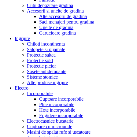
Cutii depozitare gradina
Accesorii si unelte de gradina
Alte accesorii de gradina
Saci menajeri pentru gradina
Unelte de gradina
Carucioare gradina
Ingrijire
Chiloti incontinenta
Salopete si pijamale
Protectie saltea
Protectie sold
Protectie picior
Sosete antiderapante
Sisteme stomice
Alte produse ingrijire
Electro
Incorporabile
Cuptoare incorporabile
Plite incorporabile
Hote incorporabile
Frigidere incorporabile
Electrocasnice bucatarie
Cuptoare cu microunde
Masini de spalat rufe si uscatoare