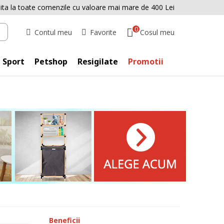
uita la toate comenzile cu valoare mai mare de 400 Lei
0
Cosul meu
Contul meu
Favorite
Sport
Petshop
Resigilate
Promotii
Beneficii