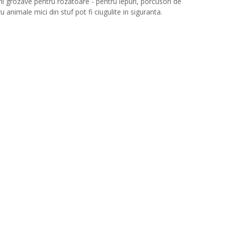
rii grozave pentru rozatoare - pentru iepuri, porcusori de
 animale mici din stuf pot fi ciugulite in siguranta.