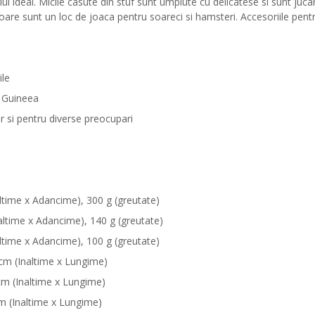
l ideal. Micile casute din stuf sunt umplute cu delicatese si sunt juca
oare sunt un loc de joaca pentru soareci si hamsteri. Accesoriile pentru
ile
e Guineea
r si pentru diverse preocupari
ltime x Adancime), 300 g (greutate)
altime x Adancime), 140 g (greutate)
ltime x Adancime), 100 g (greutate)
 cm (Inaltime x Lungime)
cm (Inaltime x Lungime)
cm (Inaltime x Lungime)