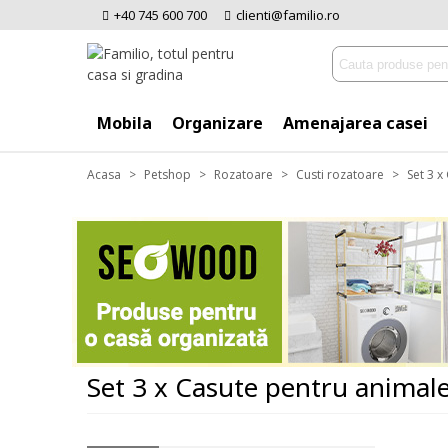
+40 745 600 700
clienti@familio.ro
Mobila
Organizare
Amenajarea casei
Acasa
>
Petshop
>
Rozatoare
>
Custi rozatoare
>
Set 3 x
Set 3 x Casute pentru animale