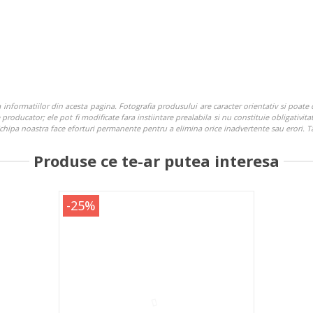
nformatiilor din acesta pagina. Fotografia produsului are caracter orientativ si poate c
roducator; ele pot fi modificate fara instiintare prealabila si nu constituie obligativitat
. Echipa noastra face eforturi permanente pentru a elimina orice inadvertente sau erori. 
Produse ce te-ar putea interesa
-25%