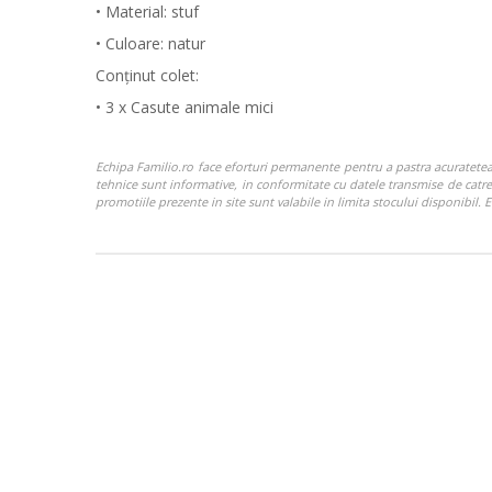
• Material: stuf
• Culoare: natur
Conţinut colet:
• 3 x Casute animale mici
Echipa Familio.ro face eforturi permanente pentru a pastra acuratetea i
tehnice sunt informative, in conformitate cu datele transmise de catre p
promotiile prezente in site sunt valabile in limita stocului disponibil