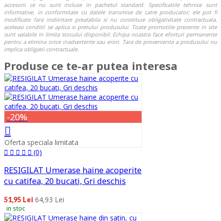
accesorii ce nu sunt incluse in pachetul standard. Specificatiile tehnice sunt
informative, in conformitate cu datele transmise de catre producator; ele pot fi
modificate fara instiintare prealabila si nu constituie obligativitate contractuala,
aceleasi conditii se aplica si pretului produsului. Toate promotiile prezente in site
sunt valabile in limita stocului disponibil. Echipa noastra face eforturi permanente
pentru a elimina orice inadvertente sau erori. Tara de provenienta a produsului nu
implica obligatii contractuale.
Produse ce te-ar putea interesa
-20%
Oferta speciala limitata
(0)
RESIGILAT Umerase haine acoperite
cu catifea, 20 bucati, Gri deschis
64,93 Lei
51,95 Lei
in stoc