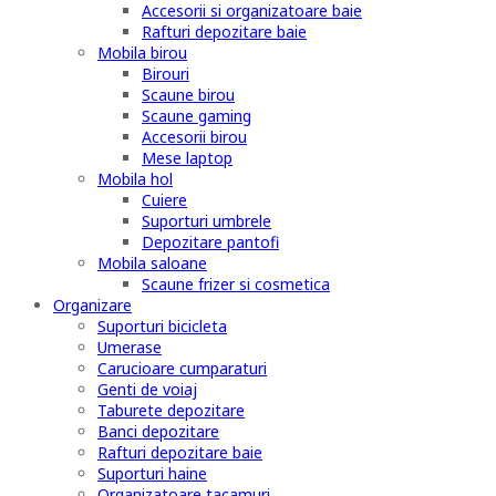
Accesorii si organizatoare baie
Rafturi depozitare baie
Mobila birou
Birouri
Scaune birou
Scaune gaming
Accesorii birou
Mese laptop
Mobila hol
Cuiere
Suporturi umbrele
Depozitare pantofi
Mobila saloane
Scaune frizer si cosmetica
Organizare
Suporturi bicicleta
Umerase
Carucioare cumparaturi
Genti de voiaj
Taburete depozitare
Banci depozitare
Rafturi depozitare baie
Suporturi haine
Organizatoare tacamuri