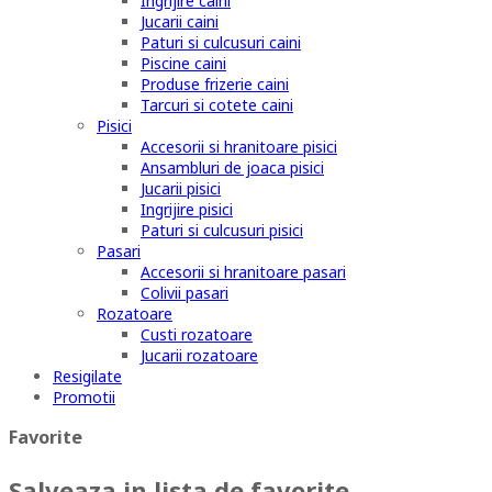
Ingrijire caini
Jucarii caini
Paturi si culcusuri caini
Piscine caini
Produse frizerie caini
Tarcuri si cotete caini
Pisici
Accesorii si hranitoare pisici
Ansambluri de joaca pisici
Jucarii pisici
Ingrijire pisici
Paturi si culcusuri pisici
Pasari
Accesorii si hranitoare pasari
Colivii pasari
Rozatoare
Custi rozatoare
Jucarii rozatoare
Resigilate
Promotii
Favorite
Salveaza in lista de favorite