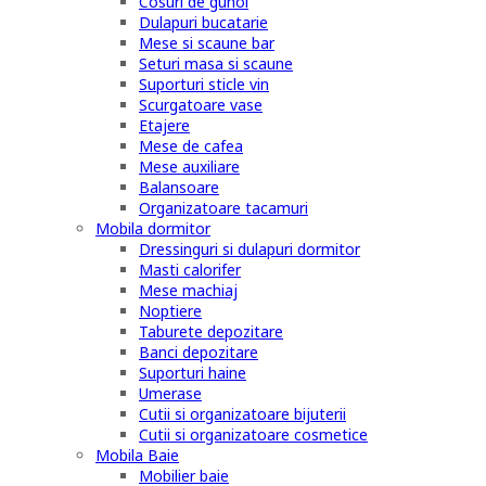
Cosuri de gunoi
Dulapuri bucatarie
Mese si scaune bar
Seturi masa si scaune
Suporturi sticle vin
Scurgatoare vase
Etajere
Mese de cafea
Mese auxiliare
Balansoare
Organizatoare tacamuri
Mobila dormitor
Dressinguri si dulapuri dormitor
Masti calorifer
Mese machiaj
Noptiere
Taburete depozitare
Banci depozitare
Suporturi haine
Umerase
Cutii si organizatoare bijuterii
Cutii si organizatoare cosmetice
Mobila Baie
Mobilier baie