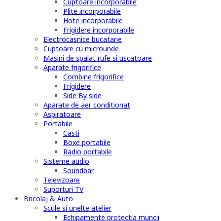
Cuptoare incorporabile
Plite incorporabile
Hote incorporabile
Frigidere incorporabile
Electrocasnice bucatarie
Cuptoare cu microunde
Masini de spalat rufe si uscatoare
Aparate frigorifice
Combine frigorifice
Frigidere
Side By side
Aparate de aer conditionat
Aspiratoare
Portabile
Casti
Boxe portabile
Radio portabile
Sisteme audio
Soundbar
Televizoare
Suporturi TV
Bricolaj & Auto
Scule si unelte atelier
Echipamente protectia muncii