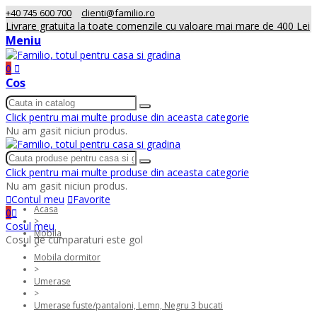
+40 745 600 700
clienti@familio.ro
Livrare gratuita la toate comenzile cu valoare mai mare de 400 Lei
Meniu
0
Cos
Click pentru mai multe produse din aceasta categorie
Nu am gasit niciun produs.
Click pentru mai multe produse din aceasta categorie
Nu am gasit niciun produs.
Contul meu
Favorite
Acasa
0
>
Cosul meu
Mobila
Cosul de cumparaturi este gol
>
Mobila dormitor
>
Umerase
>
Umerase fuste/pantaloni, Lemn, Negru 3 bucati