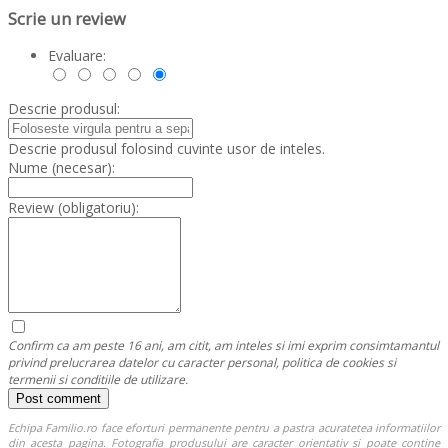
Scrie un review
Evaluare:
Descrie produsul:
Descrie produsul folosind cuvinte usor de inteles.
Nume (necesar):
Review (obligatoriu):
Confirm ca am peste 16 ani, am citit, am inteles si imi exprim consimtamantul
privind prelucrarea datelor cu caracter personal, politica de cookies si
termenii si conditiile de utilizare.
Echipa Familio.ro face eforturi permanente pentru a pastra acuratetea informatiilor
din acesta pagina. Fotografia produsului are caracter orientativ si poate contine