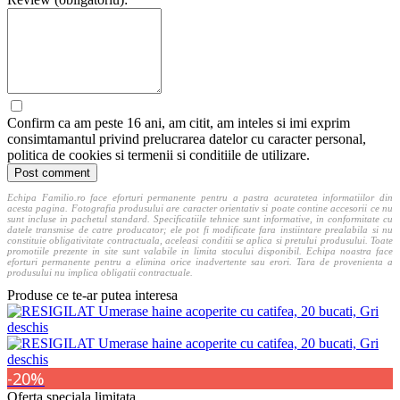
Confirm ca am peste 16 ani, am citit, am inteles si imi exprim
consimtamantul privind prelucrarea datelor cu caracter personal,
politica de cookies si termenii si conditiile de utilizare.
Echipa Familio.ro face eforturi permanente pentru a pastra acuratetea informatiilor din
acesta pagina. Fotografia produsului are caracter orientativ si poate contine accesorii ce nu
sunt incluse in pachetul standard. Specificatiile tehnice sunt informative, in conformitate cu
datele transmise de catre producator; ele pot fi modificate fara instiintare prealabila si nu
constituie obligativitate contractuala, aceleasi conditii se aplica si pretului produsului. Toate
promotiile prezente in site sunt valabile in limita stocului disponibil. Echipa noastra face
eforturi permanente pentru a elimina orice inadvertente sau erori. Tara de provenienta a
produsului nu implica obligatii contractuale.
Produse ce te-ar putea interesa
-20%
Oferta speciala limitata