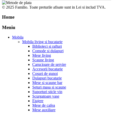
© 2025 Familio. Toate preturile afisate sunt in Lei si includ TVA.
Home
Meniu
Mobila
Mobila living si bucatarie
Biblioteci si rafturi
Comode si dulapuri
Mese living
Scaune living
Carucioare de servire
Accesorii bucatarie
Cosuri de gunoi
Dulapuri bucatarie
Mese si scaune bar
Seturi masa si scaune
Suporturi sticle vin
Scurgatoare vase
Etajere
Mese de cafea
Mese auxiliare