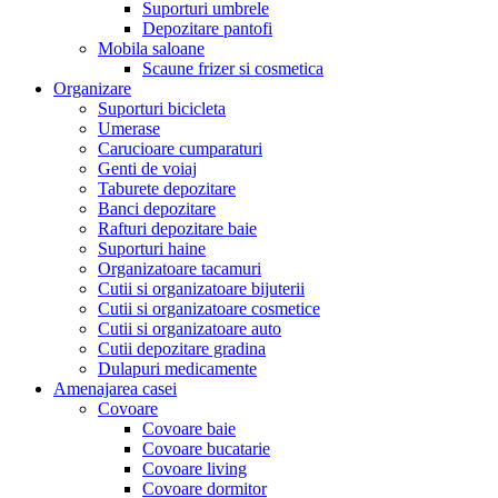
Suporturi umbrele
Depozitare pantofi
Mobila saloane
Scaune frizer si cosmetica
Organizare
Suporturi bicicleta
Umerase
Carucioare cumparaturi
Genti de voiaj
Taburete depozitare
Banci depozitare
Rafturi depozitare baie
Suporturi haine
Organizatoare tacamuri
Cutii si organizatoare bijuterii
Cutii si organizatoare cosmetice
Cutii si organizatoare auto
Cutii depozitare gradina
Dulapuri medicamente
Amenajarea casei
Covoare
Covoare baie
Covoare bucatarie
Covoare living
Covoare dormitor