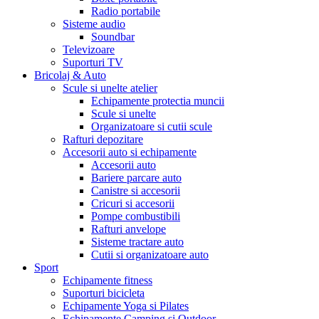
Radio portabile
Sisteme audio
Soundbar
Televizoare
Suporturi TV
Bricolaj & Auto
Scule si unelte atelier
Echipamente protectia muncii
Scule si unelte
Organizatoare si cutii scule
Rafturi depozitare
Accesorii auto si echipamente
Accesorii auto
Bariere parcare auto
Canistre si accesorii
Cricuri si accesorii
Pompe combustibili
Rafturi anvelope
Sisteme tractare auto
Cutii si organizatoare auto
Sport
Echipamente fitness
Suporturi bicicleta
Echipamente Yoga si Pilates
Echipamente Camping si Outdoor