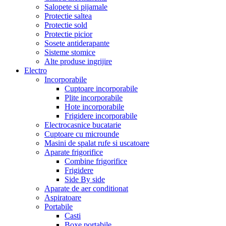
Salopete si pijamale
Protectie saltea
Protectie sold
Protectie picior
Sosete antiderapante
Sisteme stomice
Alte produse ingrijire
Electro
Incorporabile
Cuptoare incorporabile
Plite incorporabile
Hote incorporabile
Frigidere incorporabile
Electrocasnice bucatarie
Cuptoare cu microunde
Masini de spalat rufe si uscatoare
Aparate frigorifice
Combine frigorifice
Frigidere
Side By side
Aparate de aer conditionat
Aspiratoare
Portabile
Casti
Boxe portabile