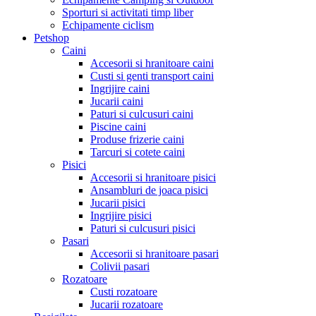
Sporturi si activitati timp liber
Echipamente ciclism
Petshop
Caini
Accesorii si hranitoare caini
Custi si genti transport caini
Ingrijire caini
Jucarii caini
Paturi si culcusuri caini
Piscine caini
Produse frizerie caini
Tarcuri si cotete caini
Pisici
Accesorii si hranitoare pisici
Ansambluri de joaca pisici
Jucarii pisici
Ingrijire pisici
Paturi si culcusuri pisici
Pasari
Accesorii si hranitoare pasari
Colivii pasari
Rozatoare
Custi rozatoare
Jucarii rozatoare