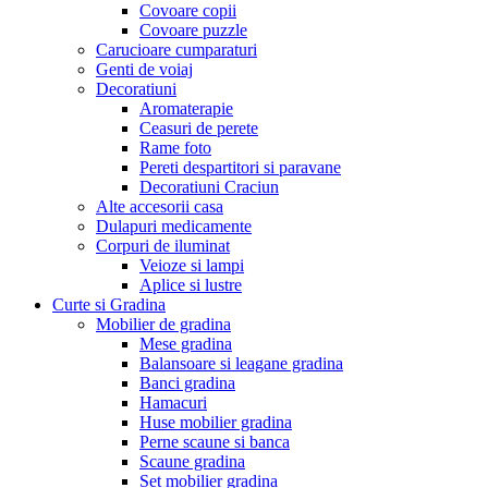
Covoare copii
Covoare puzzle
Carucioare cumparaturi
Genti de voiaj
Decoratiuni
Aromaterapie
Ceasuri de perete
Rame foto
Pereti despartitori si paravane
Decoratiuni Craciun
Alte accesorii casa
Dulapuri medicamente
Corpuri de iluminat
Veioze si lampi
Aplice si lustre
Curte si Gradina
Mobilier de gradina
Mese gradina
Balansoare si leagane gradina
Banci gradina
Hamacuri
Huse mobilier gradina
Perne scaune si banca
Scaune gradina
Set mobilier gradina