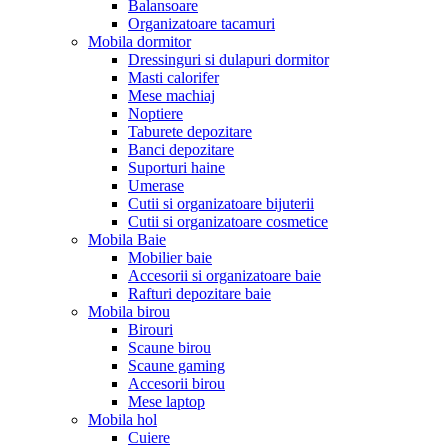
Balansoare
Organizatoare tacamuri
Mobila dormitor
Dressinguri si dulapuri dormitor
Masti calorifer
Mese machiaj
Noptiere
Taburete depozitare
Banci depozitare
Suporturi haine
Umerase
Cutii si organizatoare bijuterii
Cutii si organizatoare cosmetice
Mobila Baie
Mobilier baie
Accesorii si organizatoare baie
Rafturi depozitare baie
Mobila birou
Birouri
Scaune birou
Scaune gaming
Accesorii birou
Mese laptop
Mobila hol
Cuiere