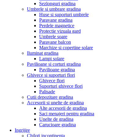
Sezlonguri gradina
Umbrele si umbrare gradina
Huse si suporturi umbrele
Paravane gradina
Perdele magnetice
Protectie vizuala gard
Umbrele soare
Paravane balcon
Marchize si copertine solare
Iluminat gradina
Lampi solare
Pavilioane si corturi gradina
Pavilioane gradina
Ghivece si suporturi flori
Ghivece flori
Suporturi ghivece flori
Palisade
Cutii depozitare gradina
Accesorii si unelte de gradina
Alte accesorii de gradina
Saci menajeri pentru gradina
Unelte de gradina
Carucioare gradina
Ingrijire
Chiloti incontinenta