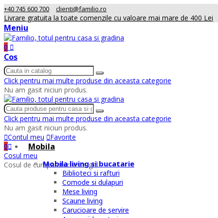
+40 745 600 700
clienti@familio.ro
Livrare gratuita la toate comenzile cu valoare mai mare de 400 Lei
Meniu
0
Cos
Click pentru mai multe produse din aceasta categorie
Nu am gasit niciun produs.
Click pentru mai multe produse din aceasta categorie
Nu am gasit niciun produs.
Contul meu
Favorite
Mobila
0
Cosul meu
Mobila living si bucatarie
Cosul de cumparaturi este gol
Biblioteci si rafturi
Comode si dulapuri
Mese living
Scaune living
Carucioare de servire