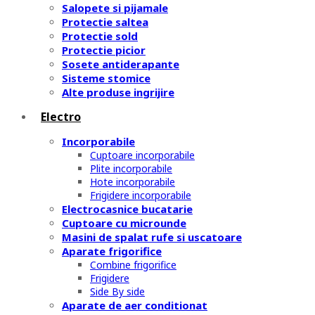
Salopete si pijamale
Protectie saltea
Protectie sold
Protectie picior
Sosete antiderapante
Sisteme stomice
Alte produse ingrijire
Electro
Incorporabile
Cuptoare incorporabile
Plite incorporabile
Hote incorporabile
Frigidere incorporabile
Electrocasnice bucatarie
Cuptoare cu microunde
Masini de spalat rufe si uscatoare
Aparate frigorifice
Combine frigorifice
Frigidere
Side By side
Aparate de aer conditionat