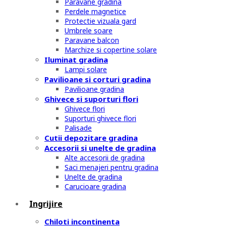
Paravane gradina
Perdele magnetice
Protectie vizuala gard
Umbrele soare
Paravane balcon
Marchize si copertine solare
Iluminat gradina
Lampi solare
Pavilioane si corturi gradina
Pavilioane gradina
Ghivece si suporturi flori
Ghivece flori
Suporturi ghivece flori
Palisade
Cutii depozitare gradina
Accesorii si unelte de gradina
Alte accesorii de gradina
Saci menajeri pentru gradina
Unelte de gradina
Carucioare gradina
Ingrijire
Chiloti incontinenta