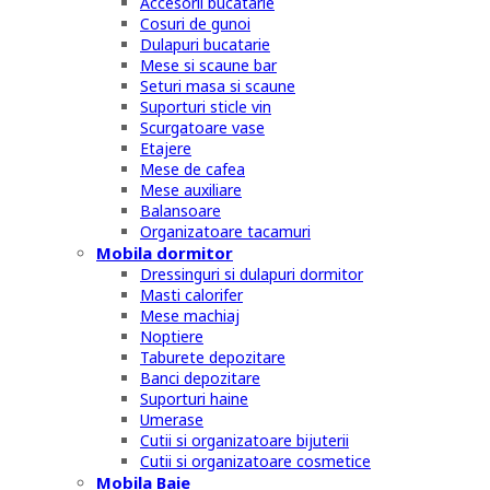
Accesorii bucatarie
Cosuri de gunoi
Dulapuri bucatarie
Mese si scaune bar
Seturi masa si scaune
Suporturi sticle vin
Scurgatoare vase
Etajere
Mese de cafea
Mese auxiliare
Balansoare
Organizatoare tacamuri
Mobila dormitor
Dressinguri si dulapuri dormitor
Masti calorifer
Mese machiaj
Noptiere
Taburete depozitare
Banci depozitare
Suporturi haine
Umerase
Cutii si organizatoare bijuterii
Cutii si organizatoare cosmetice
Mobila Baie