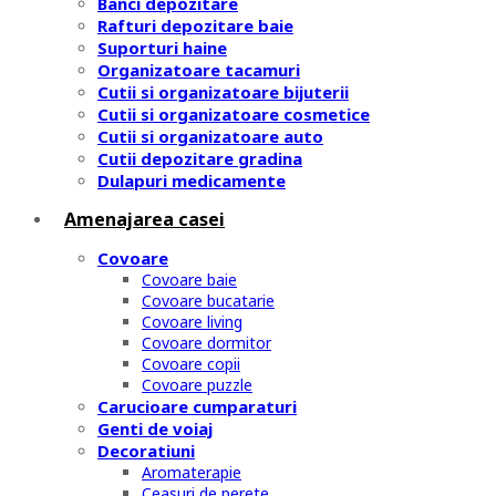
Banci depozitare
Rafturi depozitare baie
Suporturi haine
Organizatoare tacamuri
Cutii si organizatoare bijuterii
Cutii si organizatoare cosmetice
Cutii si organizatoare auto
Cutii depozitare gradina
Dulapuri medicamente
Amenajarea casei
Covoare
Covoare baie
Covoare bucatarie
Covoare living
Covoare dormitor
Covoare copii
Covoare puzzle
Carucioare cumparaturi
Genti de voiaj
Decoratiuni
Aromaterapie
Ceasuri de perete