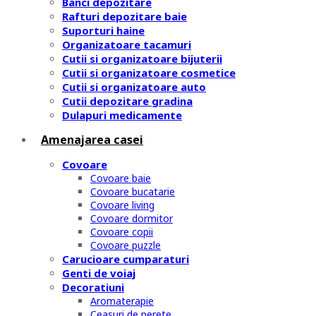
Banci depozitare
Rafturi depozitare baie
Suporturi haine
Organizatoare tacamuri
Cutii si organizatoare bijuterii
Cutii si organizatoare cosmetice
Cutii si organizatoare auto
Cutii depozitare gradina
Dulapuri medicamente
Amenajarea casei
Covoare
Covoare baie
Covoare bucatarie
Covoare living
Covoare dormitor
Covoare copii
Covoare puzzle
Carucioare cumparaturi
Genti de voiaj
Decoratiuni
Aromaterapie
Ceasuri de perete