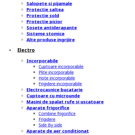
Salopete si pijamale
Protectie saltea
Protectie sold
Protectie picior
Sosete antiderapante
Sisteme stomice
Alte produse ingrijire
Electro
Incorporabile
Cuptoare incorporabile
Plite incorporabile
Hote incorporabile
Frigidere incorporabile
Electrocasnice bucatarie
Cuptoare cu microunde
Masini de spalat rufe si uscatoare
Aparate frigorifice
Combine frigorifice
Frigidere
Side By side
Aparate de aer conditionat