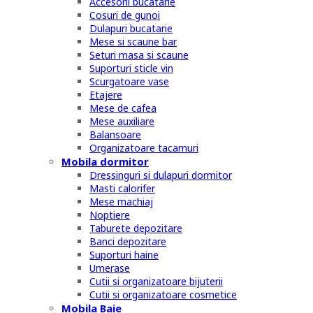
Accesorii bucatarie
Cosuri de gunoi
Dulapuri bucatarie
Mese si scaune bar
Seturi masa si scaune
Suporturi sticle vin
Scurgatoare vase
Etajere
Mese de cafea
Mese auxiliare
Balansoare
Organizatoare tacamuri
Mobila dormitor
Dressinguri si dulapuri dormitor
Masti calorifer
Mese machiaj
Noptiere
Taburete depozitare
Banci depozitare
Suporturi haine
Umerase
Cutii si organizatoare bijuterii
Cutii si organizatoare cosmetice
Mobila Baie