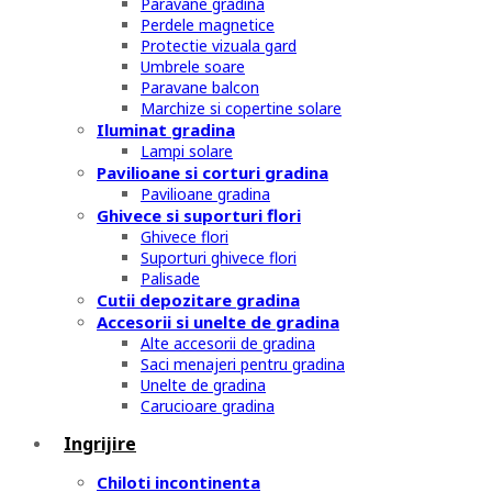
Paravane gradina
Perdele magnetice
Protectie vizuala gard
Umbrele soare
Paravane balcon
Marchize si copertine solare
Iluminat gradina
Lampi solare
Pavilioane si corturi gradina
Pavilioane gradina
Ghivece si suporturi flori
Ghivece flori
Suporturi ghivece flori
Palisade
Cutii depozitare gradina
Accesorii si unelte de gradina
Alte accesorii de gradina
Saci menajeri pentru gradina
Unelte de gradina
Carucioare gradina
Ingrijire
Chiloti incontinenta