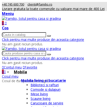
+40 745 600 700
clienti@familio.ro
Livrare gratuita la toate comenzile cu valoare mai mare de 400 Lei
Meniu
0
Cos
Click pentru mai multe produse din aceasta categorie
Nu am gasit niciun produs.
Click pentru mai multe produse din aceasta categorie
Nu am gasit niciun produs.
Contul meu
Favorite
Mobila
0
Cosul meu
Mobila living si bucatarie
Cosul de cumparaturi este gol
Biblioteci si rafturi
Comode si dulapuri
Mese living
Scaune living
Carucioare de servire